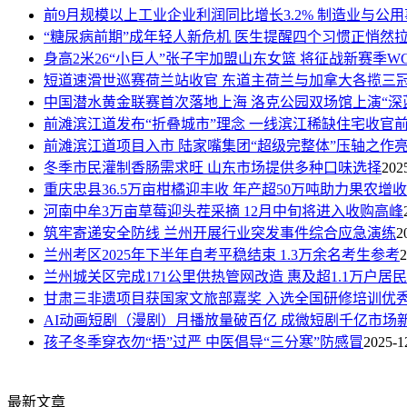
前9月规模以上工业企业利润同比增长3.2% 制造业与公
“糖尿病前期”成年轻人新危机 医生提醒四个习惯正悄然
身高2米26“小巨人”张子宇加盟山东女篮 将征战新赛季WC
短道速滑世巡赛荷兰站收官 东道主荷兰与加拿大各揽三
中国潜水黄金联赛首次落地上海 洛克公园双场馆上演“深
前滩滨江道发布“折叠城市”理念 一线滨江稀缺住宅收官
前滩滨江道项目入市 陆家嘴集团“超级完整体”压轴之作
冬季市民灌制香肠需求旺 山东市场提供多种口味选择
202
重庆忠县36.5万亩柑橘迎丰收 年产超50万吨助力果农增收
河南中牟3万亩草莓迎头茬采摘 12月中旬将进入收购高峰
筑牢寄递安全防线 兰州开展行业突发事件综合应急演练
2
兰州考区2025年下半年自考平稳结束 1.3万余名考生参考
2
兰州城关区完成171公里供热管网改造 惠及超1.1万户居
甘肃三非遗项目获国家文旅部嘉奖 入选全国研修培训优
AI动画短剧（漫剧）月播放量破百亿 成微短剧千亿市场
孩子冬季穿衣勿“捂”过严 中医倡导“三分寒”防感冒
2025-1
最新文章