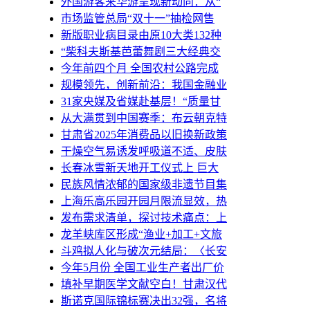
外国游客来华游呈现新动向：从“
市场监管总局“双十一”抽检网售
新版职业病目录由原10大类132种
“柴科夫斯基芭蕾舞剧三大经典交
今年前四个月 全国农村公路完成
规模领先，创新前沿：我国金融业
31家央媒及省媒赴基层！“质量甘
从大满贯到中国赛季：布云朝克特
甘肃省2025年消费品以旧换新政策
干燥空气易诱发呼吸道不适、皮肤
长春冰雪新天地开工仪式上 巨大
民族风情浓郁的国家级非遗节目集
上海乐高乐园开园月限流显效，热
发布需求清单，探讨技术痛点：上
龙羊峡库区形成“渔业+加工+文旅
斗鸡拟人化与破次元结局：〈长安
今年5月份 全国工业生产者出厂价
填补早期医学文献空白！甘肃汉代
斯诺克国际锦标赛决出32强，名将