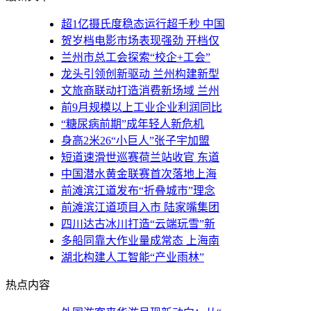
超1亿摄氏度稳态运行超千秒 中国
贺岁档电影市场表现强劲 开档仅
兰州市总工会探索“校企+工会”
龙头引领创新驱动 兰州构建新型
文旅商联动打造消费新场域 兰州
前9月规模以上工业企业利润同比
“糖尿病前期”成年轻人新危机
身高2米26“小巨人”张子宇加盟
短道速滑世巡赛荷兰站收官 东道
中国潜水黄金联赛首次落地上海
前滩滨江道发布“折叠城市”理念
前滩滨江道项目入市 陆家嘴集团
四川达古冰川打造“云端玩雪”新
多船同靠大作业量成常态 上海南
湖北构建人工智能“产业雨林”
热点内容