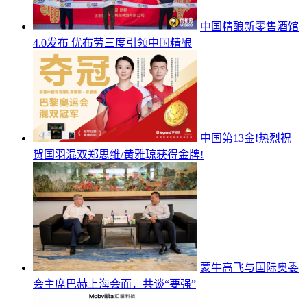
中国精酿新零售酒馆
4.0发布 优布劳三度引领中国精酿
中国第13金!热烈祝
贺国羽混双郑思维/黄雅琼获得金牌!
蒙牛高飞与国际奥委
会主席巴赫上海会面，共谈“要强”