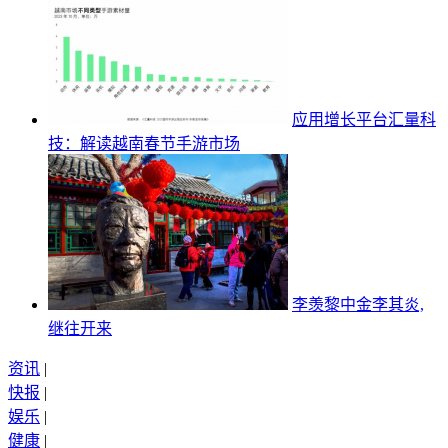
应用增长平台汇量科
技：解读越南春节手游市场
李羡黎中金李其炎,
继往开来
资讯
|
快报
|
娱乐
|
健康
|