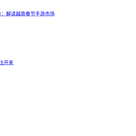
技：解读越南春节手游市场
继往开来