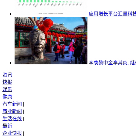
应用增长平台汇量科
李羡黎中金李其炎, 
资讯
|
快报
|
娱乐
|
健康
|
汽车新闻
|
商业新闻
|
生活在线
|
最新
|
企业快报
|