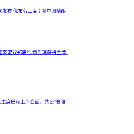
.0发布 优布劳三度引领中国精酿
国羽混双郑思维/黄雅琼获得金牌!
主席巴赫上海会面，共谈“要强”