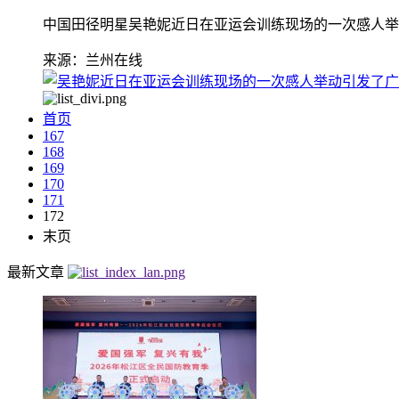
中国田径明星吴艳妮近日在亚运会训练现场的一次感人举
来源：兰州在线
首页
167
168
169
170
171
172
末页
最新文章