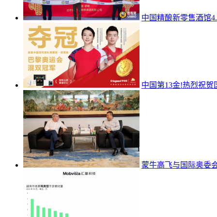
中国精酿新零售酒馆4
中国第13金!热烈祝贺
蒙牛高飞与国际奥委会