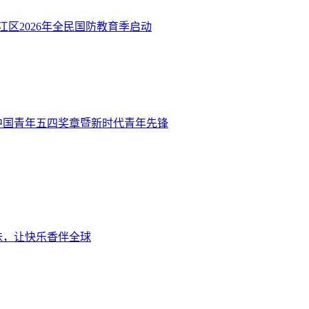
江区2026年全民国防教育季启动
度中国青年五四奖章暨新时代青年先锋
味，让快乐香伴全球