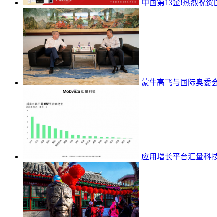
中国第13金!热烈祝贺
蒙牛高飞与国际奥委会
应用增长平台汇量科