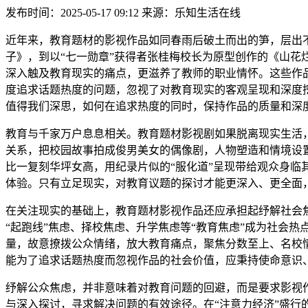
发布时间：2025-05-17 09:12 来源：乐知生活在线
近年来，教育题材的影视作品如同春雨后破土而出的笋，层出
子》，到以“七一勋章”获得者张桂梅校长为原型创作的《山
深入触及教育现实的痛点，更滋养了教师的职业情怀。这些作
度追求话题热度的问题，忽视了对教育现实的客观呈现和深度
值得我们深思，如何在追求热度的同时，保持作品的质量和深
教育与千家万户息息相关。教育题材影视剧如果脱离现实生活
关系，把校园故事拍成俊男美女的偶像剧，人物塑造和情境设
比一复刻华坪女高，用纪录片似的“服化道”呈现带给观众身
体验。只有立足现实，对教育议题的探讨才能更深入、更全面
在关注现实的基础上，教育题材影视作品还应承担起纾解社会
“起跑线”焦虑、择校焦虑、升学焦虑等“教育焦虑”成为社会
量，故意撩拨公众情绪，放大教育痛点，聚焦分数至上、名校
能为了追求话题热度而忽视作品的社会价值，应秉持使命意识
纾解公众焦虑，并非意味着对教育问题的回避，而是要求影视
与深入探讨，寻求解决问题的有效途径。在“注意力经济”盛