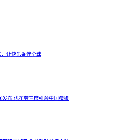
味，让快乐香伴全球
.0发布 优布劳三度引领中国精酿