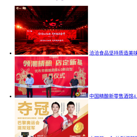
洽洽食品坚持质造美
中国精酿新零售酒馆4