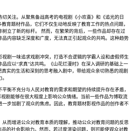
热切关注。从聚焦备战高考的电视剧《小欢喜》和《追光的日
多教育题材作品，它们不仅生动地反映了教育工作的热点问题，
树立了新的标杆。 然而，在繁荣的背后，一些作品却存在过
作品内容缺乏深度和广度，无法真正引起观众的共鸣。这种趋势
影视剧一味追求戏剧冲突，打造不合逻辑的学霸人设和虚假师生
品应以“求真”达共鸣。《山花烂漫时》在深入调研的基础上一
把真实的生活和深刻的思考融入剧中，带给观众亲切熟悉的观剧
力。
不平衡不充分与人民对教育的需求和期望的持续提升存在矛盾，
影视剧能够在很大程度上影响公众情绪。当前一些作品为博取流
进一步加剧了观众的焦虑。因此，教育题材影视作品的创作者不
，从而增进公众对教育本质的理解，推动公众对教育问题的反思
作品的社会影响力。然而，若过度渲染问题，则可能使观众对教