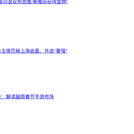
国羽混双郑思维/黄雅琼获得金牌!
主席巴赫上海会面，共谈“要强”
技：解读越南春节手游市场