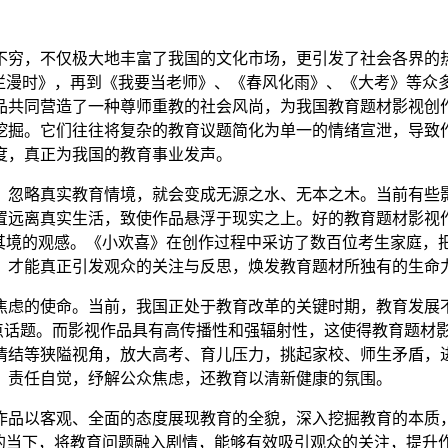
不穷，不仅极大地丰富了我国的文化市场，更引发了社会各界的
花烂漫时》，再到《我要当老师》、《春风化雨》、《大考》等众
品共同营造了一种尊师重教的社会风尚，为我国教育题材影视创作
挖掘。它们往往将复杂的教育议题简化为单一的情绪宣泄，导致
度，真正为我国的教育事业发声。
，忽略真实教育情境，就会变成无源之水、无本之木。当前有些
置远离真实生活，致使作品悬浮于现实之上。好的教育题材影视作
临其境的观感。《小欢喜》在创作过程中采访了数百位考生家庭，
，才能真正引发观众的关注与反思，焕发教育题材所独有的生命
焦虑的使命。当前，我国正处于教育改革的关键时期，教育发展
热点话题。而影视作品具有高传播性和强辐射性，这使得教育题材
情结等狭隘视角，放大高考、育儿压力，挑起家校、师生矛盾，
、责任自觉，纾解公众焦虑，还教育以清新健康的氛围。
作品以客观、全面的态度展现教育的全貌，深入挖掘教育的本质
行的当下，将教育问题融入剧情，能够有效吸引观众的关注，提升