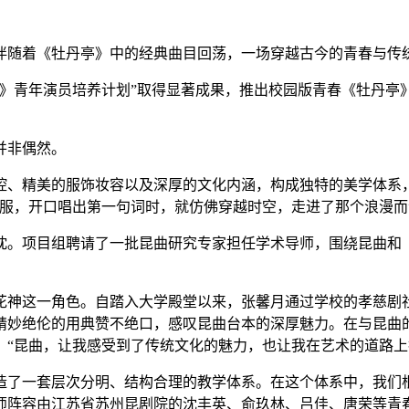
伴随着《牡丹亭》中的经典曲目回荡，一场穿越古今的青春与传
》青年演员培养计划”取得显著成果，推出校园版青春《牡丹亭》
并非偶然。
腔、精美的服饰妆容以及深厚的文化内涵，构成独特的美学体系
服，开口唱出第一句词时，就仿佛穿越时空，走进了那个浪漫而
忱。项目组聘请了一批昆曲研究专家担任学术导师，围绕昆曲和
花神这一角色。自踏入大学殿堂以来，张馨月通过学校的孝慈剧
精妙绝伦的用典赞不绝口，感叹昆曲台本的深厚魅力。在与昆曲
“昆曲，让我感受到了传统文化的魅力，也让我在艺术的道路上
造了一套层次分明、结构合理的教学体系。在这个体系中，我们
师阵容由江苏省苏州昆剧院的沈丰英、俞玖林、吕佳、唐荣等青