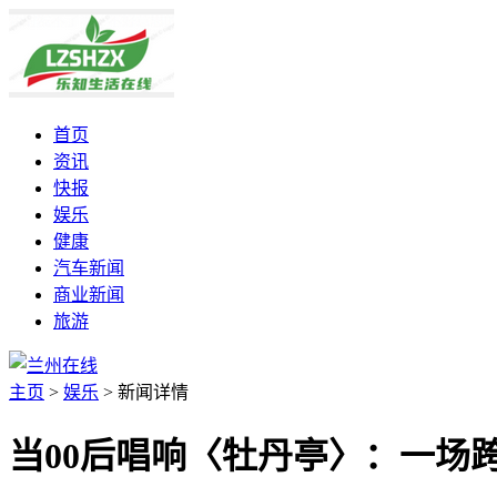
首页
资讯
快报
娱乐
健康
汽车新闻
商业新闻
旅游
主页
>
娱乐
>
新闻详情
当00后唱响〈牡丹亭〉：一场