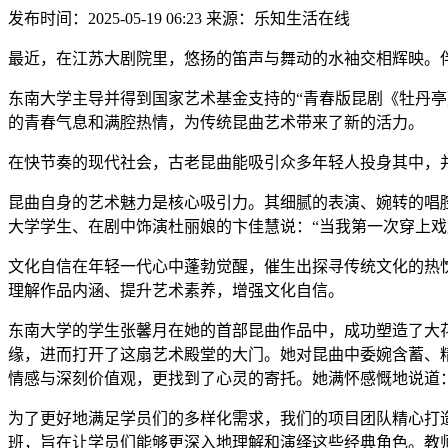
发布时间：2025-05-19 06:23 来源：乐知生活在线
最近，在江苏大剧院里，悠扬的笛声与舞动的水袖交相辉映。
东南大学主导并得到国家艺术基金支持的“青春版昆剧《牡丹亭
的青春气息和满腔热情，为传统昆曲艺术带来了新的活力。
在快节奏的现代社会，古老昆曲能吸引众多年轻人投身其中，
昆曲自身的艺术魅力是核心吸引力。其细腻的表演、婉转的唱
大学学生、在剧中饰演杜丽娘的卞佳慧说：“当我第一次穿上戏
文化自信在年轻一代心中蓬勃觉醒，催生出探寻传统文化的热
理解作品内涵、提升艺术素养，增强文化自信。
东南大学的学生张馨月在她的首部昆曲作品中，成功塑造了大
缘，进而打开了这扇艺术殿堂的大门。她对昆曲中委婉含蓄、
情感与深刻价值观，更找到了心灵的寄托。她满怀感慨地说道：
为了更好地满足学员们的多样化需求，我们的项目团队精心打
班，旨在让学员们能够更深入地理解和演绎这些经典角色。教