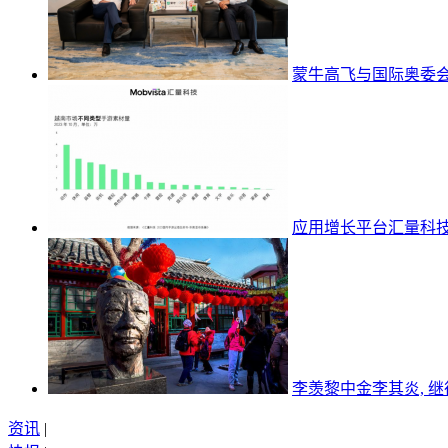
蒙牛高飞与国际奥委会
应用增长平台汇量科
李羡黎中金李其炎, 
资讯
|