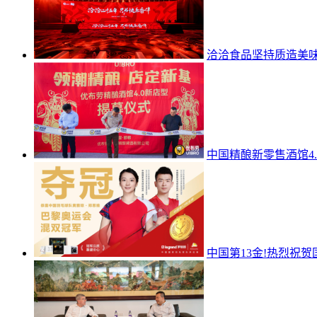
洽洽食品坚持质造美
中国精酿新零售酒馆4
中国第13金!热烈祝贺