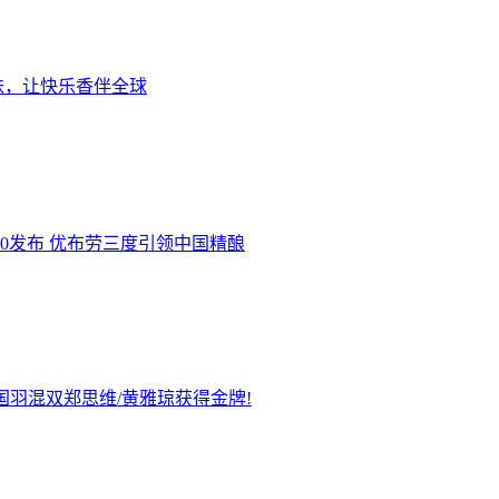
味，让快乐香伴全球
.0发布 优布劳三度引领中国精酿
国羽混双郑思维/黄雅琼获得金牌!