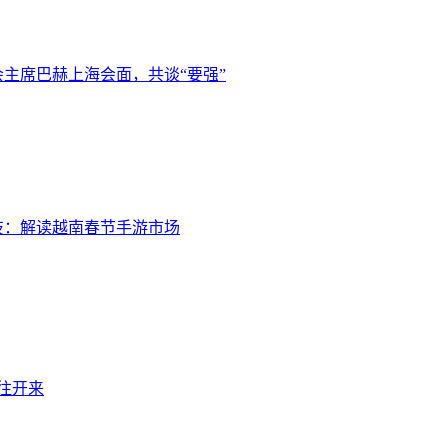
主席巴赫上海会面，共谈“要强”
技：解读越南春节手游市场
继往开来