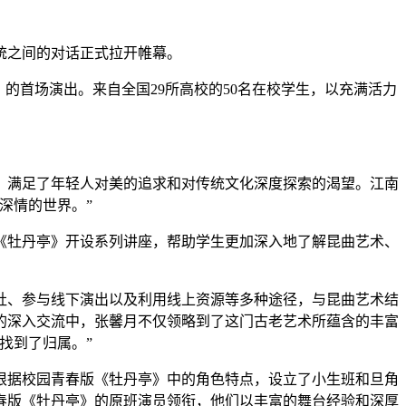
统之间的对话正式拉开帷幕。
的首场演出。来自全国29所高校的50名在校学生，以充满活力
，满足了年轻人对美的追求和对传统文化深度探索的渴望。江南
深情的世界。”
《牡丹亭》开设系列讲座，帮助学生更加深入地了解昆曲艺术、
社、参与线下演出以及利用线上资源等多种途径，与昆曲艺术结
的深入交流中，张馨月不仅领略到了这门古老艺术所蕴含的丰富
找到了归属。”
根据校园青春版《牡丹亭》中的角色特点，设立了小生班和旦角
春版《牡丹亭》的原班演员领衔，他们以丰富的舞台经验和深厚