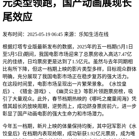
元类型领跑，国产动画展现长
尾效应
发布时间：2025-05-19 06:45 来源：乐知生活在线
根据灯塔专业版最新发布的数据，2025年的五一档期(5月1日
至5月5日)期间，我国电影市场迎来了总票房收入高达7.47亿
元的佳绩，日均票房更是达到了1.5亿元。虽然与去年同期相
比有所下降，但这一档期上映的影片类型多样，目标观众群体
明确，充分展现了我国电影市场正在稳步复苏的强大活力。
在这段时间里，电影市场呈现出一片繁荣景象。《水饺皇
后》、《猎金·游戏》、《幽灵公主》等影片领跑票房榜，吸
引了大量观众。此外，春节档期热映的《哪吒之魔童闹海》凭
借其超长的放映周期，逆势而上，成功跻身票房前六，进一步
彰显了国产动画电影的强大生命力和市场潜力。
今年五一档期，新片上映的体量保持均衡，其中冠军影片《水
饺皇后》在档期内表现抢眼，成功斩获1.92亿元票房，成为唯