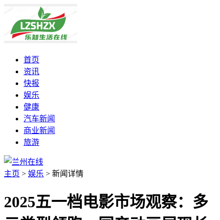
首页
资讯
快报
娱乐
健康
汽车新闻
商业新闻
旅游
主页
>
娱乐
>
新闻详情
2025五一档电影市场观察：多