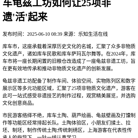
车龟兹工坊如何让25项非
遗'活'起来
发布时间：2025-06-10 08:39 来源：乐知生活在线
库车市，这座承载着深厚历史文化的名城，汇聚了众多非物质
文化遗产，诸如库车民歌和库车萨玛瓦尔舞等。在2024年，库
车市将一座长期闲置的旧粮仓改造成了一座龟兹非遗工坊，旨
在更有效地传承和推动非物质文化遗产的创新发展。
龟兹非遗工坊配备了制作车间、体验空间、实物陈列区和数字
展示区等多元功能区域，汇聚了25项非物质文化遗产，游客在
此可一站式感受非遗技艺的制作过程，观赏精美展览，并选购
文化创意商品。
市民游客络绎不绝，库车土陶、葫芦绘画、龟兹壁画及打馕制
作等功能区经常排起长队。土陶体验区，小朋友们揉土、拉
坯、制坯，制作传统土陶;传统刺绣区，上海游客在代表性传
承人的指导下，一针一线认真学习……