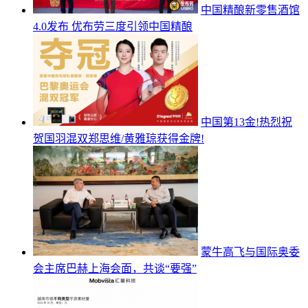
中国精酿新零售酒馆
4.0发布 优布劳三度引领中国精酿
中国第13金!热烈祝
贺国羽混双郑思维/黄雅琼获得金牌!
蒙牛高飞与国际奥委
会主席巴赫上海会面，共谈“要强”