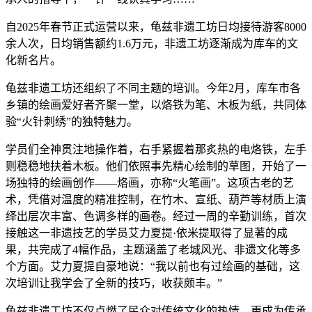
自2025年春节正式运营以来，龟兹非遗工坊日均接待游客8000
余人次，日均销售额约1.6万元，非遗工坊逐渐成为库车的文
化新名片。
龟兹非遗工坊还组织了不同主题的培训。今年2月，库车市各
乡镇的绘画爱好者齐聚一堂，以烙铁为笔、木板为纸，共同体
验“火针刺绣”的独特魅力。
学员们全神贯注地操作着，右手紧握着那炙热的电烙铁，左手
则稳稳地扶着木板。他们依照事先精心绘制的草图，开始了一
场独特的绘画创作——烙画，亦称“火笔画”。这项古老的艺
术，凭借对温度的精准控制，在竹木、宣纸、葫芦等材质上演
绎出层次丰富、色调多样的画卷。经过一周的辛勤训练，首次
接触这一非遗技艺的学员艾力夏提·依米提取得了显著的成
果，共完成了4幅作品，主题涵盖了老城风光、非遗文化等多
个方面。艾力夏提自豪地说：“我以前也有过绘画的基础，这
次培训让我学会了全新的技巧，收获颇丰。”
龟兹非遗工坊不仅点燃了民众对传统文化的热情，更成为传承