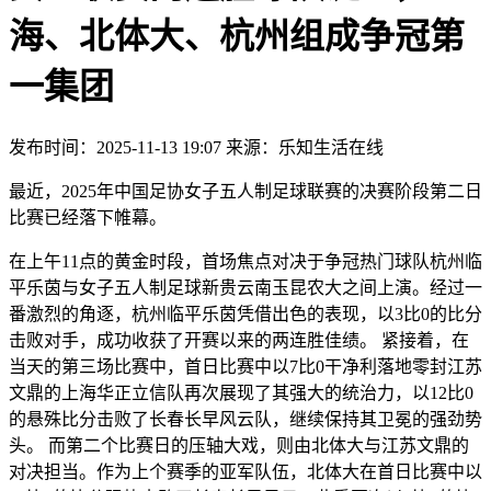
海、北体大、杭州组成争冠第
一集团
发布时间：2025-11-13 19:07 来源：乐知生活在线
最近，2025年中国足协女子五人制足球联赛的决赛阶段第二日
比赛已经落下帷幕。
在上午11点的黄金时段，首场焦点对决于争冠热门球队杭州临
平乐茵与女子五人制足球新贵云南玉昆农大之间上演。经过一
番激烈的角逐，杭州临平乐茵凭借出色的表现，以3比0的比分
击败对手，成功收获了开赛以来的两连胜佳绩。 紧接着，在
当天的第三场比赛中，首日比赛中以7比0干净利落地零封江苏
文鼎的上海华正立信队再次展现了其强大的统治力，以12比0
的悬殊比分击败了长春长早风云队，继续保持其卫冕的强劲势
头。 而第二个比赛日的压轴大戏，则由北体大与江苏文鼎的
对决担当。作为上个赛季的亚军队伍，北体大在首日比赛中以