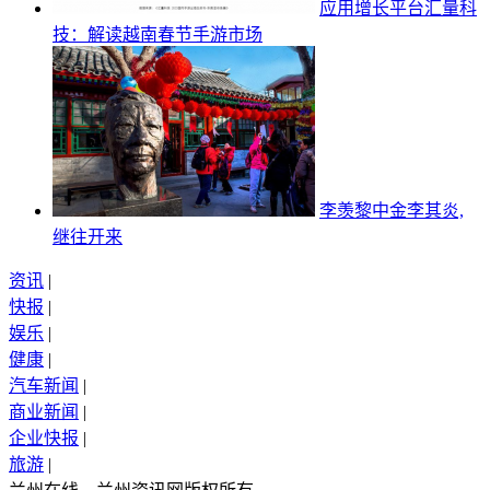
应用增长平台汇量科
技：解读越南春节手游市场
李羡黎中金李其炎,
继往开来
资讯
|
快报
|
娱乐
|
健康
|
汽车新闻
|
商业新闻
|
企业快报
|
旅游
|