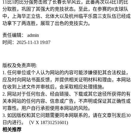
11比1的比分强势击败了长春长早风云，此番再次以4比1的比
分取胜，巩固了其强大的竞技状态。至此，在参赛的8支球队
中，上海华正立信、北体大以及杭州临平乐茵三支队伍已经成
功拿下了两连胜，展现了出色的竞技实力。
责任编辑： admin
时间：2025-11-13 19:07
版权及免责声明:
1. 任何单位或个人认为网站的内容可能涉嫌侵犯其合法权益，
应及时向网站书面反馈，并提供相关证明材料和理由，本网站
在收到上述文件并审核后，会采取相应处理措施。
2. 网站对于任何包含、经由链接、下载或其它途径所获得的有
关本网站的任何内容、信息或广告，不声明或保证其正确性或
可靠性。用户自行承担使用本网站的风险。
3. 如因版权和其它问题需要同本网联系的，请在文章刊发后30
日内进行。（V X 18731251601)
相关推荐