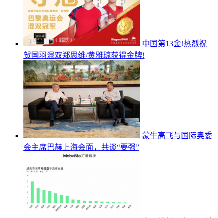
中国第13金!热烈祝
贺国羽混双郑思维/黄雅琼获得金牌!
蒙牛高飞与国际奥委
会主席巴赫上海会面，共谈“要强”