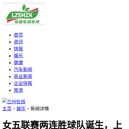
首页
资讯
快报
娱乐
健康
汽车新闻
商业新闻
企业快报
旅游
主页
>
娱乐
>
新闻详情
女五联赛两连胜球队诞生，上