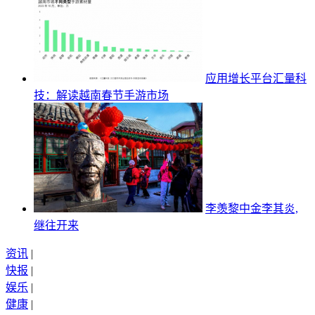
应用增长平台汇量科
技：解读越南春节手游市场
李羡黎中金李其炎,
继往开来
资讯
|
快报
|
娱乐
|
健康
|