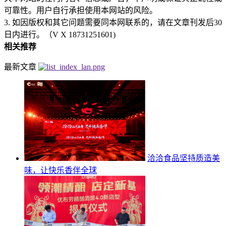
可靠性。用户自行承担使用本网站的风险。
3. 如因版权和其它问题需要同本网联系的，请在文章刊发后30
日内进行。（V X 18731251601)
相关推荐
最新文章
洽洽食品坚持质造美
味，让快乐香伴全球