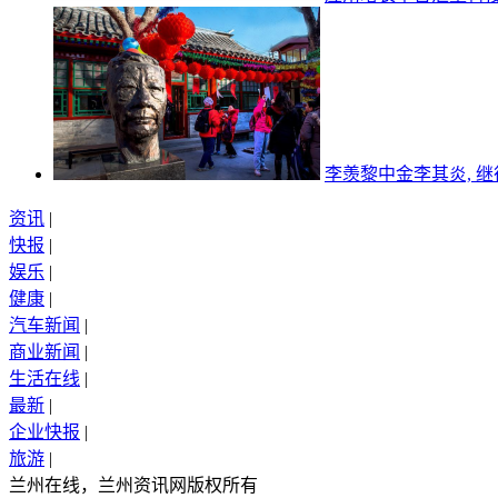
李羡黎中金李其炎, 
资讯
|
快报
|
娱乐
|
健康
|
汽车新闻
|
商业新闻
|
生活在线
|
最新
|
企业快报
|
旅游
|
兰州在线，兰州资讯网版权所有