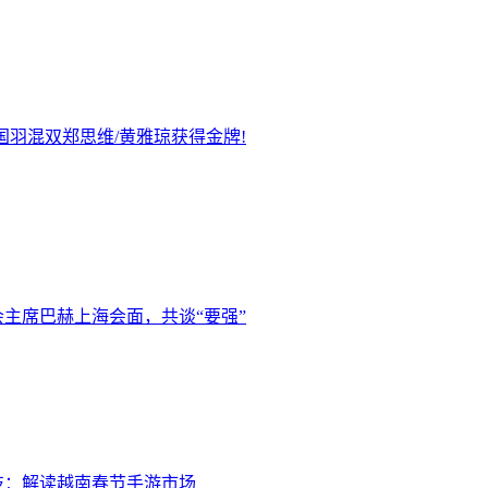
国羽混双郑思维/黄雅琼获得金牌!
主席巴赫上海会面，共谈“要强”
技：解读越南春节手游市场