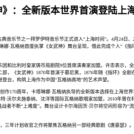
神》：全新版本世界首演登陆上
级古典音乐节之一拜罗伊特音乐节正式进入“上海时间”。4月24日
琳娜·瓦格纳首度执掌《女武神》舞台呈现，借此完成个人“《指
团和比利时皇家铸币局剧院9位首席演奏家加盟。许忠表示，全
，《女武神》1870年首演于慕尼黑，1876年随《指环》全剧
登台，构筑上海作为中国“瓦格纳高地”的艺术声望。
》创作170周年，卡塔琳娜·瓦格纳执导的全新版本选择在上海世
森特·沃尔夫施泰纳、沈洋等国际瓦格纳歌唱家加盟，2010年曾
挑战者不断“上难度”。舞台设计卡尔海因茨·贝尔将空间形容为“
7年，三年计划收官之作将聚焦瓦格纳另一部经典歌剧《唐豪瑟》。