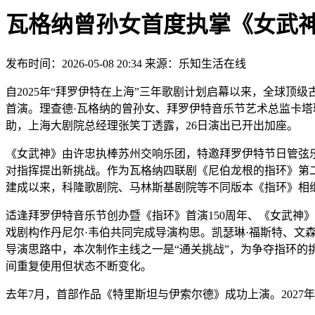
瓦格纳曾孙女首度执掌《女武
发布时间：2026-05-08 20:34 来源：乐知生活在线
自2025年“拜罗伊特在上海”三年歌剧计划启幕以来，全球顶
首演。理查德·瓦格纳的曾孙女、拜罗伊特音乐节艺术总监卡塔
助，上海大剧院总经理张笑丁透露，26日演出已开出加座。
《女武神》由许忠执棒苏州交响乐团，特邀拜罗伊特节日管弦乐
对指挥提出新挑战。作为瓦格纳四联剧《尼伯龙根的指环》第二部
建成以来，科隆歌剧院、马林斯基剧院等不同版本《指环》相继
适逢拜罗伊特音乐节创办暨《指环》首演150周年、《女武神
戏剧构作丹尼尔·韦伯共同完成导演构思。凯瑟琳·福斯特、文
导演思路中，本次制作主线之一是“通关挑战”，为争夺指环的
间重复使用但状态不断变化。
去年7月，首部作品《特里斯坦与伊索尔德》成功上演。202