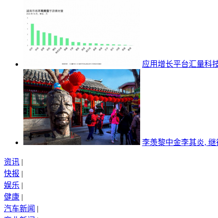
应用增长平台汇量科
李羡黎中金李其炎, 
资讯
|
快报
|
娱乐
|
健康
|
汽车新闻
|