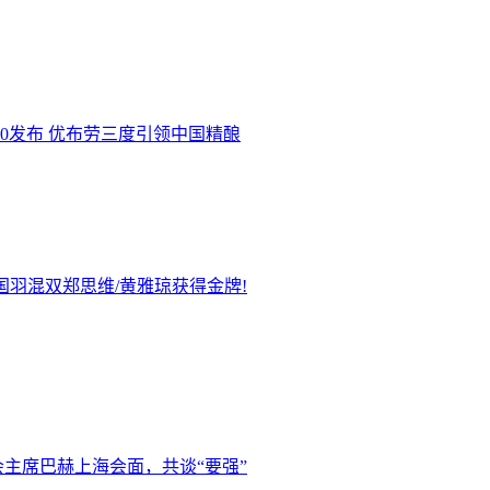
.0发布 优布劳三度引领中国精酿
国羽混双郑思维/黄雅琼获得金牌!
主席巴赫上海会面，共谈“要强”