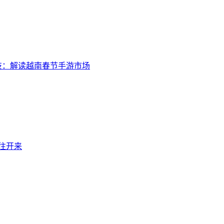
技：解读越南春节手游市场
继往开来