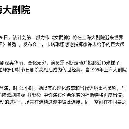
海大剧院
、26日，该计划第二部力作《女武神》将在上海大剧院迎来世界
环》首秀”。发布会上，卡塔琳娜感谢指挥家许忠给予的巨大帮
剧深奥华丽、变化无穷，演员需不断走动并攀爬近10米梯子，
在拜罗伊特节日剧院亮相后成为传世经典。自1998年上海大剧院
界首演，时长5小时。她以其心理化叙事和当代语境重构著称，与
在科隆歌剧院版《指环》中饰演布伦希尔德的福斯特将再度出演。
流动的过程”，场景在连续过渡中彼此连接，同一空间在不同幕之