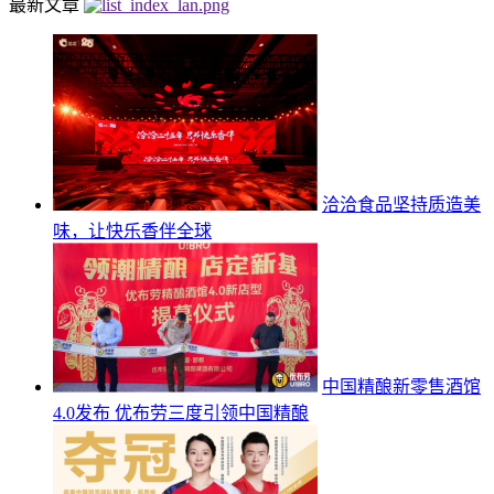
最新文章
洽洽食品坚持质造美
味，让快乐香伴全球
中国精酿新零售酒馆
4.0发布 优布劳三度引领中国精酿