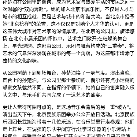
孙楚泊在公园里的偶遇，成为艺术家与热爱生活的市民之间一
次温馨的“双向奔赴”。她的加入北京市属乐团，不仅是人才与
城市的相互成就，更是艺术与城市的和谐共鸣。当北京市授予
她“北京榜样”的荣誉，这不仅仅是对她个人才华的认可，更是
这座伟大城市对艺术家的深情厚谊。在北京的公园里，旋律悠
扬;在北京市属乐团的怀抱中，艺术之门敞开;在璀璨的舞台
上，星光熠熠。这部由公园、乐团与舞台构成的“三重奏”，将
艺术的气息深深浸润在城市的每一个角落，为这座都市增添了
独特的文化韵味。
从公园树荫下到剧场舞台，孙楚泊换了一身气度。演出当晚，
舞台上的孙楚泊，与公园里那个亲切的、偶尔还有点小迷糊的
邻家女孩截然不同。在指挥的带领下，她将自己的笛声融入乐
队之中，与乐手们共同完成了一道艺术的盛宴。
更让人觉得可圈可点的，是这场音乐会背后的另一重“破界”。
演出当天下午，北京民族乐团举办公众开放日活动。北京民族
乐团团长武旭海带着十几位乐迷，在音乐堂里行走参观：他们
走上舞台，在调弦的乐队中间穿行;让学过乐器的小乐迷站上
指挥台，感受舞台的另一种“打开方式”;走过观众几乎不曾涉