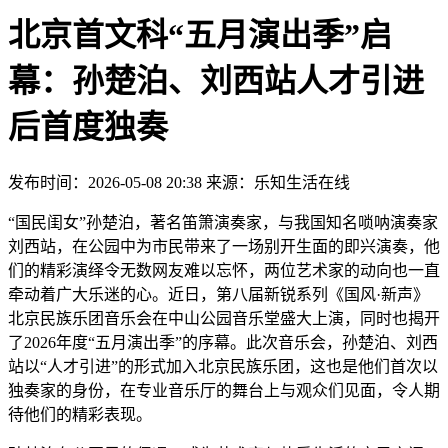
北京首文科“五月演出季”启
幕：孙楚泊、刘西站人才引进
后首度独奏
发布时间：2026-05-08 20:38 来源：乐知生活在线
“国民闺女”孙楚泊，著名笛箫演奏家，与我国知名唢呐演奏家
刘西站，在公园中为市民带来了一场别开生面的即兴演奏，他
们的精彩演绎令无数网友难以忘怀，两位艺术家的动向也一直
牵动着广大乐迷的心。近日，第八届新锐系列《国风·新声》
北京民族乐团音乐会在中山公园音乐堂盛大上演，同时也揭开
了2026年度“五月演出季”的序幕。此次音乐会，孙楚泊、刘西
站以“人才引进”的形式加入北京民族乐团，这也是他们首次以
独奏家的身份，在专业音乐厅的舞台上与观众们见面，令人期
待他们的精彩表现。