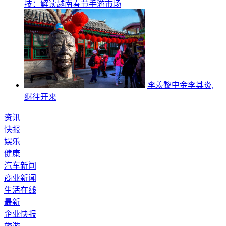
技：解读越南春节手游市场
李羡黎中金李其炎,
继往开来
资讯
|
快报
|
娱乐
|
健康
|
汽车新闻
|
商业新闻
|
生活在线
|
最新
|
企业快报
|