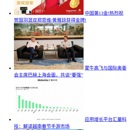
中国第13金!热烈祝
贺国羽混双郑思维/黄雅琼获得金牌!
蒙牛高飞与国际奥委
会主席巴赫上海会面，共谈“要强”
应用增长平台汇量科
技：解读越南春节手游市场