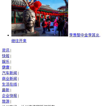
李羡黎中金李其炎,
继往开来
资讯
|
快报
|
娱乐
|
健康
|
汽车新闻
|
商业新闻
|
生活在线
|
最新
|
企业快报
|
旅游
|