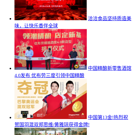
洽洽食品坚持质造美
味，让快乐香伴全球
中国精酿新零售酒馆
4.0发布 优布劳三度引领中国精酿
中国第13金!热烈祝
贺国羽混双郑思维/黄雅琼获得金牌!