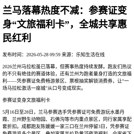
兰马落幕热度不减：参赛证变
身“文旅福利卡”，全城共享惠
民红利
发布时间：2026-05-28 09:59 来源：乐知生活在线
2026兰州马拉松虽已落幕，但赛事热度持续发酵。跑友们热议
的不只有绝佳的赛道体验，还有兰州为跑者量身打造的文旅福
利——凭参赛证免费畅游景区、票根抽奖解锁消费券，让“一
场马拉松激活一座城”从口号变成现实。
参赛证变身文旅福利卡
5月16日至28日，兰马参赛选手凭参赛证可免费游玩水墨丹
霞、兰州野生动物园、石佛沟等市内重点景区，同行家属享配
套折扣。成都跑友陈媛媛一家三口在兰州停留3日，凭参赛证
免费游览多个景区，叠加家属半价及黄河夜游福利，全家省下