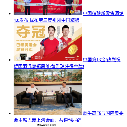
中国精酿新零售酒馆
4.0发布 优布劳三度引领中国精酿
中国第13金!热烈祝
贺国羽混双郑思维/黄雅琼获得金牌!
蒙牛高飞与国际奥委
会主席巴赫上海会面，共谈“要强”