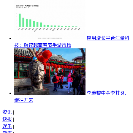
应用增长平台汇量科
技：解读越南春节手游市场
李羡黎中金李其炎,
继往开来
资讯
|
快报
|
娱乐
|