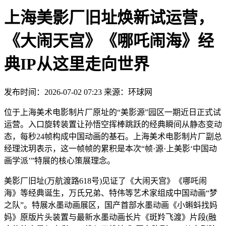
上海美影厂旧址焕新试运营，
《大闹天宫》《哪吒闹海》经
典IP从这里走向世界
发布时间：2026-07-02 07:23 来源：环球网
位于上海美术电影制片厂原址的“美影源”园区一期近日正式试
运营。入口旋转装置让孙悟空挥棒跳跃的经典瞬间从静态变动
态，每秒24帧构成中国动画的基石。上海美术电影制片厂副总
经理沈玥表示，这一帧帧的累积是本次“帧·源·上美影‘中国动
画学派’”特展的核心策展理念。
美影厂旧址(万航渡路618号)见证了《大闹天宫》《哪吒闹
海》等经典诞生，万氏兄弟、特伟等艺术家组成中国动画“梦
之队”。特展水墨动画展区，国产首部水墨动画《小蝌蚪找妈
妈》原版片头装置与最新水墨动画长片《斑羚飞渡》片段(融