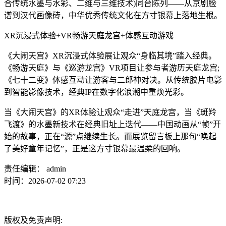
合传统水墨与水彩、二维与三维技术)同台陈列——从京剧脸
谱到汉代画像砖，中华优秀传统文化在方寸银幕上落地生根。
XR沉浸式体验+VR畅游天庭龙宫+体感互动游戏
《大闹天宫》XR沉浸式体验展让观众“身临其境”踏入经典。
《畅游天庭》与《巡游龙宫》VR项目让参与者游历天庭龙宫;
《七十二变》体感互动让游客与二郎神对决。从传统胶片电影
到智能影像技术，经典IP在数字化浪潮中重焕光彩。
当《大闹天宫》的XR体验让观众“走进”天庭龙宫，当《斑羚
飞渡》的水墨新技术在经典旧址上迭代——中国动画从“帧”开
始的故事，正在“源”点继续生长。而展览留言板上那句“唤起
了美好童年记忆”，正是这方寸银幕最温柔的回响。‍
责任编辑： admin
时间：2026-07-02 07:23
版权及免责声明: