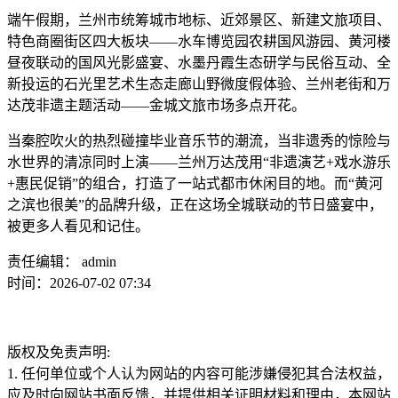
端午假期，兰州市统筹城市地标、近郊景区、新建文旅项目、
特色商圈街区四大板块——水车博览园农耕国风游园、黄河楼
昼夜联动的国风光影盛宴、水墨丹霞生态研学与民俗互动、全
新投运的石光里艺术生态走廊山野微度假体验、兰州老街和万
达茂非遗主题活动——金城文旅市场多点开花。
当秦腔吹火的热烈碰撞毕业音乐节的潮流，当非遗秀的惊险与
水世界的清凉同时上演——兰州万达茂用“非遗演艺+戏水游乐
+惠民促销”的组合，打造了一站式都市休闲目的地。而“黄河
之滨也很美”的品牌升级，正在这场全城联动的节日盛宴中，
被更多人看见和记住。‍
责任编辑： admin
时间：2026-07-02 07:34
版权及免责声明:
1. 任何单位或个人认为网站的内容可能涉嫌侵犯其合法权益，
应及时向网站书面反馈，并提供相关证明材料和理由，本网站