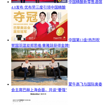
中国精酿新零售酒馆
4.0发布 优布劳三度引领中国精酿
中国第13金!热烈祝
贺国羽混双郑思维/黄雅琼获得金牌!
蒙牛高飞与国际奥委
会主席巴赫上海会面，共谈“要强”