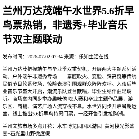
兰州万达茂端午水世界5.6折早
鸟票热销，非遗秀+毕业音乐
节双主题联动
发布时间：2026-07-02 07:34 来源：乐知生活在线
兰州万达茂把握端午与毕业季双重契机，开展两大主题系列活
动。户外端午非遗秀专场——秦腔吹火、变脸、踩高跷等传统
民俗节目轮番登场，惊险表演引围观群众阵阵欢呼。入夜后毕
业音乐节盛大开启，潮流乐队登台献唱，毕业生结伴驻足聆
听。商场室内同步举办趣味偷 吃大赛和毕业主题作品展，游
乐区、商铺、演艺广场人流穿梭不息。水世界同步开启暑期运
营，线上推出5.6折早鸟特惠门票，一经开售引发抢购潮。
兰州文旅市场多点开花：水车博览园国风游园+黄河楼光影盛
宴+石光里山野微度假