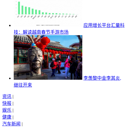
应用增长平台汇量科
技：解读越南春节手游市场
李羡黎中金李其炎,
继往开来
资讯
|
快报
|
娱乐
|
健康
|
汽车新闻
|