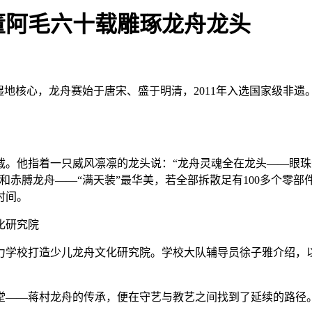
董阿毛六十载雕琢龙舟龙头
湿地核心，龙舟赛始于唐宋、盛于明清，2011年入选国家级非遗
十载。他指着一只威风凛凛的龙头说：“龙舟灵魂全在龙头——眼
和赤膊龙舟——“满天装”最华美，若全部拆散足有100多个零
时间。
化研究院
学校打造少儿龙舟文化研究院。学校大队辅导员徐子雅介绍，以此
堂——蒋村龙舟的传承，便在守艺与教艺之间找到了延续的路径。