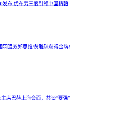
.0发布 优布劳三度引领中国精酿
国羽混双郑思维/黄雅琼获得金牌!
主席巴赫上海会面，共谈“要强”