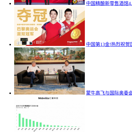
中国精酿新零售酒馆4
中国第13金!热烈祝贺
蒙牛高飞与国际奥委会