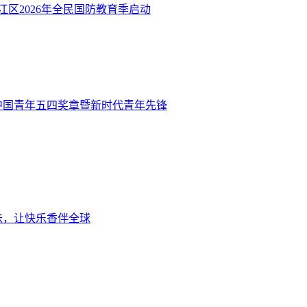
江区2026年全民国防教育季启动
度中国青年五四奖章暨新时代青年先锋
味，让快乐香伴全球