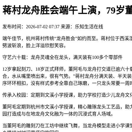
蒋村龙舟胜会端午上演，79岁
发布时间：2026-07-02 07:37 来源：乐知生活在线
端午佳节，杭州蒋村传统“龙舟胜会”如约而至。蒋村位于西溪
劈波斩浪，脸上洋溢欣慰笑容。
守艺六十载：龙舟灵魂全在龙头，满天装有100多个零部件
12岁拿起刻刀、18岁正式拜师，董阿毛与龙舟打交道已逾六
合，水从嘴里喷出来，很有气势。”蒋村龙舟分满天装、半天装
序环环相扣，没有样式参考全靠自己琢磨，一只龙头常要一周
传承入校园：定期到文溪小学授课，助力学校打造少儿龙舟文
董阿毛定期到杭州市文溪小学授课，精心雕琢龙头工艺品，助力
园打造成与在地龙舟文化融为一体的沉浸式育人场域。
当董阿毛的雕刻刀在工坊中继续飞舞，当龙舟模型走进小学课