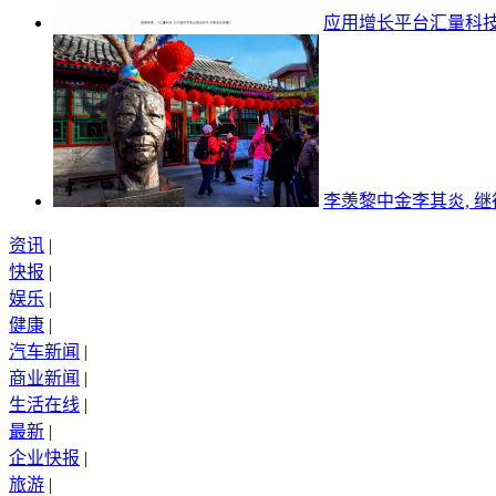
应用增长平台汇量科
李羡黎中金李其炎, 
资讯
|
快报
|
娱乐
|
健康
|
汽车新闻
|
商业新闻
|
生活在线
|
最新
|
企业快报
|
旅游
|