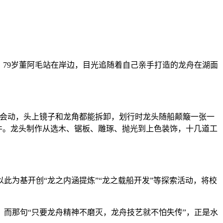
。79岁董阿毛站在岸边，目光追随着自己亲手打造的龙舟在湖面
珠会动，头上镜子和龙角都能拆卸，划行时龙头随船颠簸一张一
部件。龙头制作从选木、锯板、雕琢、抛光到上色装饰，十几道工
为基开创“龙之内涵提炼”“龙之载船开发”等探索活动，将校
而那句“只要龙舟精神不磨灭，龙舟技艺就不怕失传”，正是水