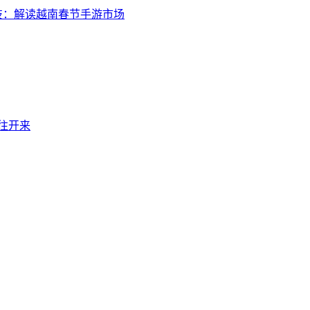
技：解读越南春节手游市场
继往开来