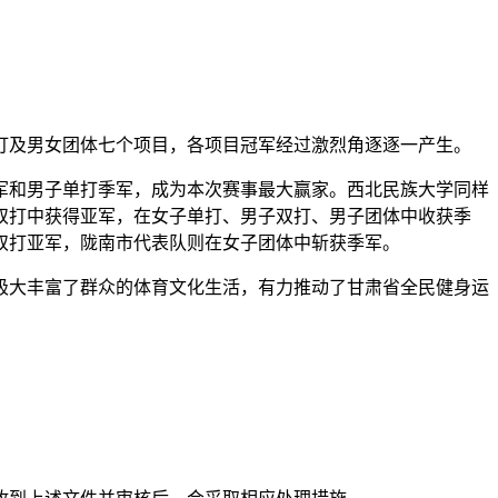
打及男女团体七个项目，各项目冠军经过激烈角逐逐一产生。
军和男子单打季军，成为本次赛事最大赢家。西北民族大学同样
双打中获得亚军，在女子单打、男子双打、男子团体中收获季
双打亚军，陇南市代表队则在女子团体中斩获季军。
极大丰富了群众的体育文化生活，有力推动了甘肃省全民健身运