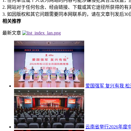
1. 任何单位或个人认为网站的内容可能涉嫌侵犯其合法权益
2. 网站对于任何包含、经由链接、下载或其它途径所获得的
3. 如因版权和其它问题需要同本网联系的，请在文章刊发后30日内进行。
相关推荐
最新文章
爱国强军 复兴有我 松
云南省举行2026年