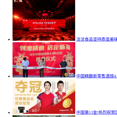
洽洽食品坚持质造美
中国精酿新零售酒馆4
中国第13金!热烈祝贺