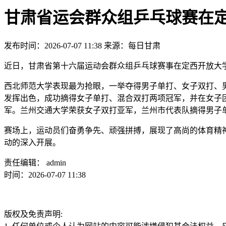
甘肃省运会群众组乒乓球赛在定
发布时间：2026-07-07 11:38 来源：每日甘肃
近日，甘肃省第十六届运动会群众组乒乓球赛事在定西开放大
西北师范大学表现最为抢眼，一举夺得男子单打、女子双打、
发挥出色，成功摘得女子单打、混合双打两项冠军，并在女子
军。兰州交通大学荣获女子双打亚军，兰州市代表队摘得男子
赛场上，运动员们奋勇争先、顽强拼搏，展现了高尚的体育精
动的深入开展。
责任编辑： admin
时间：2026-07-07 11:38
版权及免责声明: