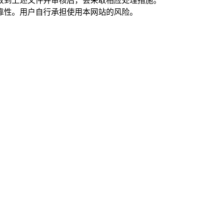
在收到上述文件并审核后，会采取相应处理措施。
靠性。用户自行承担使用本网站的风险。