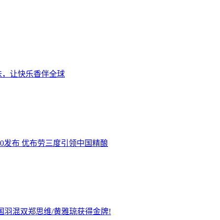
味，让快乐香伴全球
.0发布 优布劳三度引领中国精酿
国羽混双郑思维/黄雅琼获得金牌!