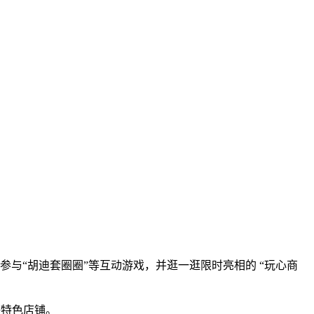
与“胡迪套圈圈”等互动游戏，并逛一逛限时亮相的 “玩心商
等特色店铺。