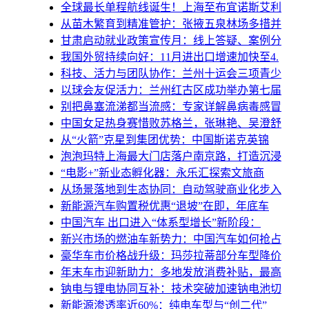
全球最长单程航线诞生！上海至布宜诺斯艾利
从苗木繁育到精准管护：张掖五泉林场多措并
甘肃启动就业政策宣传月：线上答疑、案例分
我国外贸持续向好：11月进出口增速加快至4.
科技、活力与团队协作：兰州十运会三项青少
以球会友促活力：兰州红古区成功举办第七届
别把鼻塞流涕都当流感：专家详解鼻病毒感冒
中国女足热身赛惜败苏格兰，张琳艳、吴澄舒
从“火箭”克星到集团优势：中国斯诺克英锦
泡泡玛特上海最大门店落户南京路，打造沉浸
“电影+”新业态孵化器：永乐汇探索文旅商
从场景落地到生态协同：自动驾驶商业化步入
新能源汽车购置税优惠“退坡”在即，年底车
中国汽车 出口进入“体系型增长”新阶段：
新兴市场的燃油车新势力：中国汽车如何抢占
豪华车市价格战升级：玛莎拉蒂部分车型降价
年末车市迎新助力：多地发放消费补贴，最高
钠电与锂电协同互补：技术突破加速钠电池切
新能源渗透率近60%：纯电车型与“创二代”