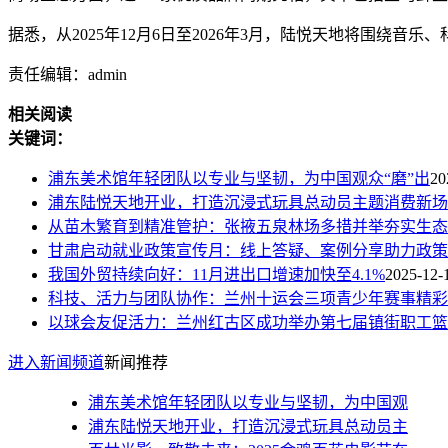
据悉，从2025年12月6日至2026年3月，陆悦天地将围
责任编辑：admin
相关阅读
关键词：
浦东美术馆年轻团队以专业与坚韧，为中国观众“磨”出
20
浦东陆悦天地开业，打造沉浸式玩具总动员主题消费新场
从苗木繁育到精准管护：张掖五泉林场多措并举夯实生态
甘肃启动就业政策宣传月：线上答疑、案例分享助力政策
我国外贸持续向好：11月进出口增速加快至4.1%
2025-12-
科技、活力与团队协作：兰州十运会三项青少年赛事精彩
以球会友促活力：兰州红古区成功举办第七届镇街职工篮
进入新闻频道
新闻推荐
浦东美术馆年轻团队以专业与坚韧，为中国观
浦东陆悦天地开业，打造沉浸式玩具总动员主