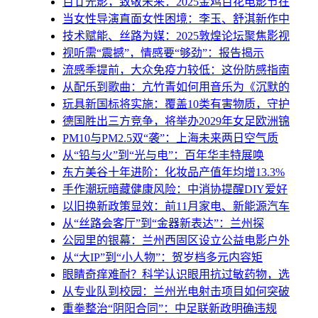
百廿光影，致敬未来：2025金鸡百花电影节在
当女性导演直面女性困境：李玉、舒淇新作中
技术赋能、丝路为媒：2025敦煌论坛聚焦影视
视听需“震撼”，情感要“够劲”：报告揭示
流感季提前，大众免疫力较低：这份防感指南
从配乐到歌曲：亢竹青如何用音乐为《沉默的
玩具新国标将实施：覆盖10类有害物质，守护
德国胜出三方竞争，将举办2029年女足欧洲锦
PM10与PM2.5双“袭”：上海未来两日空气质
从“铅与火”到“光与电”：百年华丰特展唤
东方美谷十年进阶：化妆品产值年均增13.3%
手作潮玩暗藏健康风险：中消协提醒DIY爱好
以旧换新政策显效：前11月家电、新能源汽车
从“丝路会客厅”到“金器新表达”：兰州探
公园里的银幕：兰州西固区设立公益电影户外
从“大IP”到“小人物”：贺岁档多元内容矩
眼睛奇痒难耐？科学认识眼用抗过敏药物，选
从专业队到校园：兰州光电射击项目如何突破
重拳整治“阴阳合同”：中足联新政明确违规