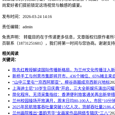
尚爱好者们提前锁定这场视觉与触感的盛宴。
发布时间：2026-03-24 14:16
责任编辑：admin
免责声明： 转载目的在于传递更多信息，文章版权归原作者所
员联系（18731251601），我们将第一时间与您协商。谢谢支
相关阅读
关键词：
陈先红教授解读国际传播新格局，为兰州文化传播注入新
新桥手工与创意市集即将开市，436个摊位、65%摊主来
“山中三里屯”“京西阿那亚”，檀谷商圈成京西新兴地标
20
上海迪士尼“10岁生日庆典”开启，三大全新娱乐演出闪
简化程序、无须采集指纹：香港便利旅客通关再出新举措
兰州校园操场开放满月，周末日均80-100人，市民“10分
2025年民航旅客吞吐量突破15亿人次，货邮吞吐量2186.
兰州画院推出“墨韵芳华”女画家作品网络专辑庆“三八”
20