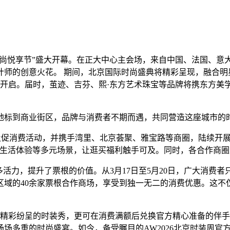
北京时装周“时尚悦享节”盛大开幕。在正大中心主会场，来自中国、法
计师的创意火花。 期间，北京国际时尚盛典将精彩呈现，融合明
式开启。届时，茧迹、吉芬、熙·东方艺术珠宝等品牌将携东方
地标到商业街区，品牌与消费者不期而遇，共同营造这座城市的
新及促消费活动，并携手湾里、北京荟聚、雅宝路等商圈，陆续开
、生活体验等多元场景，让逛买福利触手可及。同时，各合作商
活力，提升了票根的价值。从3月17日至5月20日，广大消费者
区域的40余家票根合作商场，享受到独一无二的消费优惠。这不
享受精彩纷呈的时装秀，更可在消费满额后兑换官方精心准备的伴
场多重的时尚盛宴。如今，备受瞩目的AW2026北京时装周官