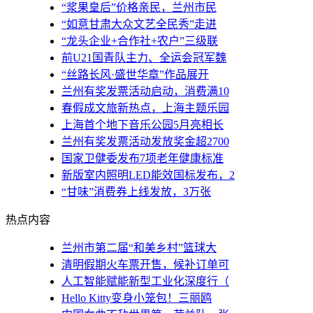
“浆果皇后”价格亲民，兰州市民
“如意甘肃大众文艺全民秀”走进
“龙头企业+合作社+农户”三级联
前U21国青队主力、全运会冠军魏
“丝路长风·盛世华章”作品展开
兰州有奖发票活动启动，消费满10
春假成文旅新热点，上海主题乐园
上海首个地下音乐公园5月亮相长
兰州有奖发票活动发放奖金超2700
国家卫健委发布7项老年健康标准
新版室内照明LED能效国标发布，2
“甘味”消费券上线发放，3万张
热点内容
兰州市第二届“和美乡村”篮球大
清明假期火车票开售，候补订单可
人工智能赋能新型工业化深度行（
Hello Kitty变身小笼包！三丽鸥