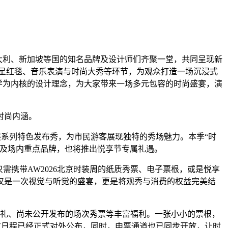
国、意大利、新加坡等国的知名品牌及设计师们齐聚一堂，共同呈现新
星红毯、音乐表演与时尚大秀等环节，为观众打造一场沉浸式
美学为内核的设计理念，为大家带来一场多元包容的时尚盛宴，演
时尚内涵。
展系列特色发布秀，为市民游客展现独特的秀场魅力。本季“时
圈及场内重点品牌，也将推出悦享节专属礼遇。
只需携带AW2026北京时装周的纸质秀票、电子票根，或是悦享
仅是一次视觉与听觉的盛宴，更是将观秀与消费的权益完美结
手礼、尚未公开发布的场次秀票等丰富福利。一张小小的票根，
方日程已经正式对外公布，同时，申票通道也已同步开放，让时