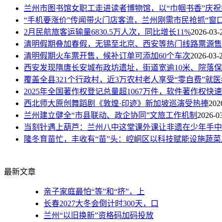
兰州市图书馆女职工走进读者博物馆，以“巾帼书香”庆祝
“手机要涨价”传闻带火门店客流，兰州刚需市民抢抓“窗口
2月民航旅客运输量6830.5万人次，同比增长11%
2026-03-
清明假期叠加春假，无锡至北京、西安等热门线路票源售
清明假期火车票开售，候补订单可添加60个车次
2026-03-
西安发现隋唐长安城布政坊遗址，街道宽逾10米、院落
覆盖全县321个行政村，近3万农村老人享受“零自费”就
2025年全国著作权登记总量超1067万件，软件著作权快
西北师大原创舞蹈剧《敦煌·印迹》新加坡巡演受热捧
202
兰州建立健全“市县联动、政企协同”文旅工作机制
2026-0
当刻针遇上葫芦：兰州八中这堂课外课让非遗在少年手中
隆冬育苗忙，丰收有“苗”头：崆峒区以科技赋能设施蔬菜
最新文章
亲子家庭最怕“等”和“挤”，上
长春2027大冬会倒计时300天，口
兰州“以旧换新”资格码加码投放