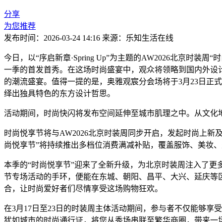
分享
为您推荐
发布时间：2026-03-24 14:16
来源：乐知生活在线
今日，以“序启新章·Spring Up”为主题的AW2026
一季的首发首秀。在这场时尚盛宴中，观众将领略到国内外设
的潮流盛宴。值得一提的是，奥雅观宸分会场将于3月23日正
绎出独具特色的东方设计哲思。
活动期间，时尚快闪将发布空间延伸至城市肌理之中。从文化
时尚悦享节将与AW2026北京时装周同步开启，发起时尚上
尚悦享节”将持续推出多档位消费满减补贴，覆盖服饰、美妆
本季的“时尚悦享节”迎来了全新升级，为北京时装周注入了更多
节专场活动的手环，便能在东城、朝阳、昌平、大兴、延庆等
合，让时尚爱好者们尽情享受这场购物狂欢。
在3月17日至23日的时装周主体活动期间，参与者不仅能够
犹如城市的时尚通行证，将您从秀场串联至繁华商圈，带来一场