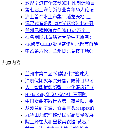
敦煌引进首个文创3D打印制造项目
第七届上海创新创业青年50人论坛
沪上首个水上市集：蟠龙天地·江
沉浸式音乐剧《时光花舍》北京开
兰州已播种粮食作物105.4万亩，
42名困境儿童结对大学生志愿者：
4K修复CLED版《茶馆》北影节首映
中乙第六轮：兰州陇原竞技主场0:
热点内容
兰州市第二届“和美乡村”篮球大
清明假期火车票开售，候补订单可
人工智能赋能新型工业化深度行（
Hello Kitty变身小笼包！三丽鸥
中国女曲不敌世界第一荷兰队，张
从波兰到宁波：食品巨头Maspex的
九华山系统性推动民宿高质量发展
院士蹲在大棚里教菜农挂“黄板”