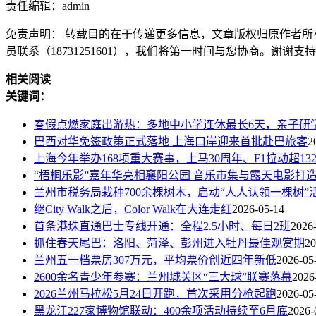
责任编辑：admin
免责声明： 转载目的在于传递更多信息，文章版权归原作者所
员联系（18731251601），我们将第一时间与您协商。谢谢支
相关阅读
关键词：
春假点燃家庭出游热：多地中小学连休最长6天，亲子研
巴西对华免签政策正式落地 上海口岸迎来首批赴巴旅客
2
上海今年举办168项重大赛事，上马30周年、F1拉动超13
“梧桐乐影”嘉年华亮相襄阳公园 音乐市集与露天电影打
兰州市税务局栽种700余棵树木，启动“人人认领一棵树”
继City Walk之后，Color Walk在大连走红
2026-05-14
首条港珠直通巴士专线开通：全程2.5小时、每日2班
2026
抓住春天尾巴：洛阳、菏泽、彭州进入牡丹最佳观赏期
20
兰州五一档票房307万元，平均票价创近四年新低
2026-05
2600余名青少年参赛：兰州城关区“三大球”联赛落幕
2026
2026兰州马拉松5月24日开跑，首次采用分枪起跑
2026-05
黑龙江227家博物馆联动：400余项活动持续至6月底
2026-