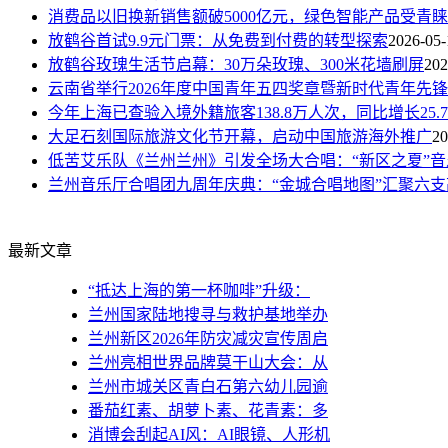
消费品以旧换新销售额破5000亿元，绿色智能产品受青睐
放鹤谷首试9.9元门票：从免费到付费的转型探索
2026-05-
放鹤谷玫瑰生活节启幕：30万朵玫瑰、300米花墙刷屏
202
云南省举行2026年度中国青年五四奖章暨新时代青年先
今年上海已查验入境外籍旅客138.8万人次，同比增长25.7
大足石刻国际旅游文化节开幕，启动中国旅游海外推广
20
低苦艾乐队《兰州兰州》引发全场大合唱：“新区之夏”
兰州音乐厅合唱团九周年庆典：“金城合唱地图”汇聚六
最新文章
“抵达上海的第一杯咖啡”升级：
兰州国家陆地搜寻与救护基地举办
兰州新区2026年防灾减灾宣传周启
兰州亮相世界品牌莫干山大会：从
兰州市城关区青白石第六幼儿园逾
番茄红素、胡萝卜素、花青素：多
消博会刮起AI风：AI眼镜、人形机