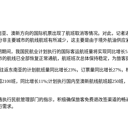
东南亚、澳新方向的国际机票出现了航班取消等情况。对此，记者
分非主要城市的航线航班有所减少，这主要是由于境外航油供应
期期间，我国民航业计划执行的国际客运航班量将实现同比增长5
市的航线已全部恢复正常通航，航班班次总体保持稳定，为旅客
司往返东南亚的计划航班量同比增长23%，订票量同比增长27%
超2100班，同比增长11%;计划执行国内至澳新航线航班超250
格执行民航管理部门的指示，积极确保旅客免费退改签渠道的畅
行需求。