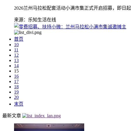
2026兰州马拉松配套活动小满市集正式开启招募，即日
来源：乐知生活在线
首页
10
11
12
13
14
15
16
17
18
19
20
末页
最新文章