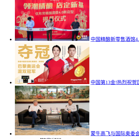
中国精酿新零售酒馆4
中国第13金!热烈祝贺
蒙牛高飞与国际奥委会