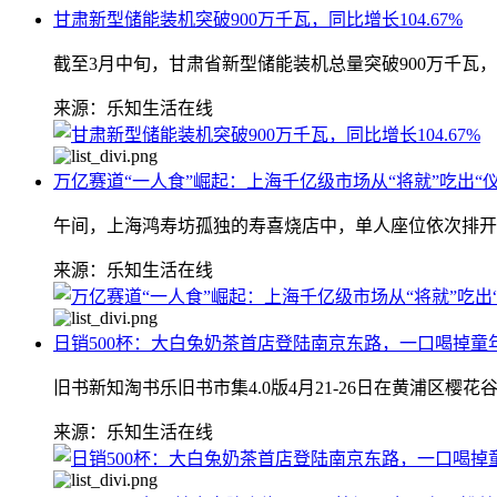
甘肃新型储能装机突破900万千瓦，同比增长104.67%
截至3月中旬，甘肃省新型储能装机总量突破900万千瓦，达9
来源：乐知生活在线
万亿赛道“一人食”崛起：上海千亿级市场从“将就”吃出“仪
午间，上海鸿寿坊孤独的寿喜烧店中，单人座位依次排开
来源：乐知生活在线
日销500杯：大白兔奶茶首店登陆南京东路，一口喝掉童
旧书新知淘书乐旧书市集4.0版4月21-26日在黄浦区樱花
来源：乐知生活在线