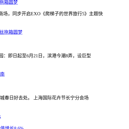
丝拖箱圆梦
G商场，同步开启EXO《爬梯子的世界旅行5》主题快
园：即日起至6月21日，滨港今潮8弄，设巨型
城春日好去处。 上海国际花卉节长宁分会场
增长8.6%