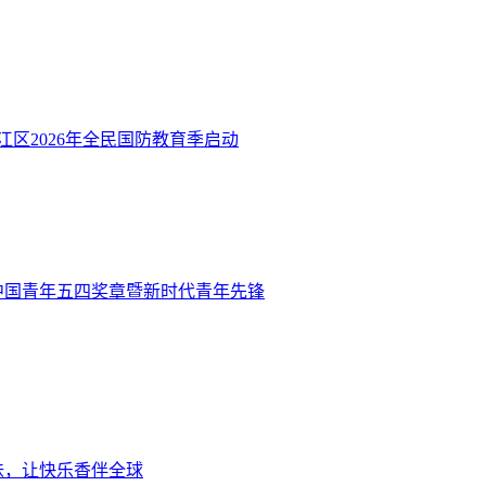
江区2026年全民国防教育季启动
度中国青年五四奖章暨新时代青年先锋
味，让快乐香伴全球