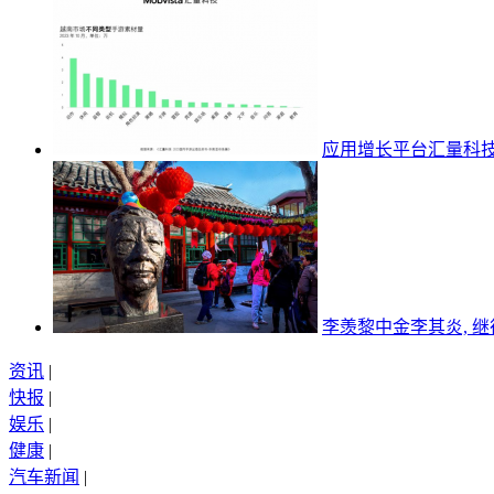
应用增长平台汇量科
李羡黎中金李其炎, 
资讯
|
快报
|
娱乐
|
健康
|
汽车新闻
|