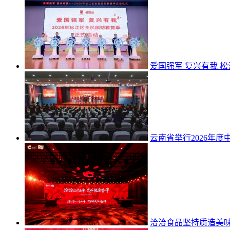
爱国强军 复兴有我 松
云南省举行2026年
洽洽食品坚持质造美