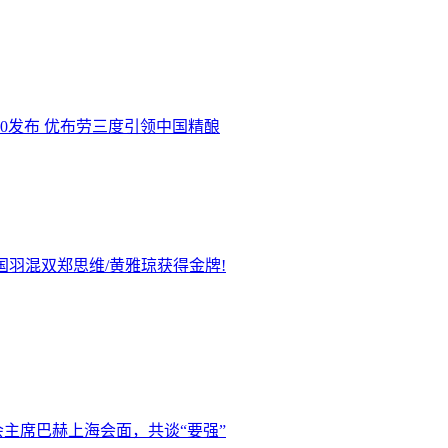
.0发布 优布劳三度引领中国精酿
国羽混双郑思维/黄雅琼获得金牌!
主席巴赫上海会面，共谈“要强”