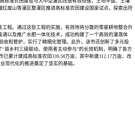
动高标准农田建设与大中型灌区改造有效衔接，土地平整、土壤
域红崖山等灌区整灌区推进高标准农田建设国家试点，探索出符
性工程。通过这些工程的实施，有效地将分散的零星耕地整合升
连通以及推广水肥一体化技术，成功构建了一个高效的灌溉体
验收和管护，实行了精细化管理。此外，该市还创新了多元投
“县乡村三级联动、使用者主动参与”的长效机制，明确了各方
计建成高标准农田339.58万亩，其中新建312.17万亩，改
和农业现代化的推进奠定了坚实的基础。