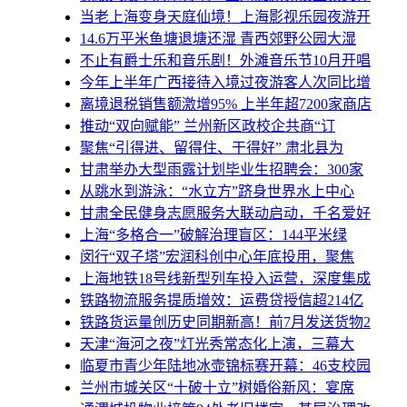
当老上海变身天庭仙境！上海影视乐园夜游开
14.6万平米鱼塘退塘还湿 青西郊野公园大湿
不止有爵士乐和音乐剧！外滩音乐节10月开唱
今年上半年广西接待入境过夜游客人次同比增
离境退税销售额激增95% 上半年超7200家商店
推动“双向赋能” 兰州新区政校企共商“订
聚焦“引得进、留得住、干得好” 肃北县为
甘肃举办大型雨露计划毕业生招聘会：300家
从跳水到游泳：“水立方”跻身世界水上中心
甘肃全民健身志愿服务大联动启动，千名爱好
上海“多格合一”破解治理盲区：144平米绿
闵行“双子塔”宏润科创中心年底投用，聚焦
上海地铁18号线新型列车投入运营，深度集成
铁路物流服务提质增效：运费贷授信超214亿
铁路货运量创历史同期新高！前7月发送货物2
天津“海河之夜”灯光秀常态化上演，三幕大
临夏市青少年陆地冰壶锦标赛开幕：46支校园
兰州市城关区“十破十立”树婚俗新风：宴席