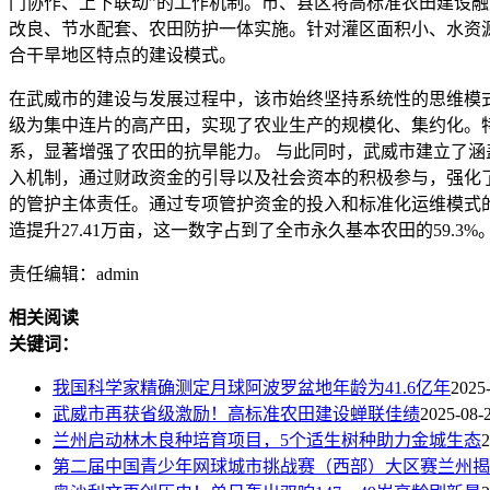
门协作、上下联动”的工作机制。市、县区将高标准农田建设
改良、节水配套、农田防护一体实施。针对灌区面积小、水资
合干旱地区特点的建设模式。
在武威市的建设与发展过程中，该市始终坚持系统性的思维模
级为集中连片的高产田，实现了农业生产的规模化、集约化。
系，显著增强了农田的抗旱能力。 与此同时，武威市建立了
入机制，通过财政资金的引导以及社会资本的积极参与，强化
的管护主体责任。通过专项管护资金的投入和标准化运维模式的实施
造提升27.41万亩，这一数字占到了全市永久基本农田的59.
责任编辑：admin
相关阅读
关键词：
我国科学家精确测定月球阿波罗盆地年龄为41.6亿年
2025
武威市再获省级激励！高标准农田建设蝉联佳绩
2025-08-
兰州启动林木良种培育项目，5个适生树种助力金城生态
2
第二届中国青少年网球城市挑战赛（西部）大区赛兰州揭