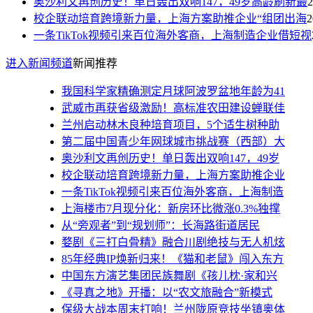
奥沙利文再创历史！单日轰出双响147，49岁高龄刷新最
2
校企联动培育跨境新力量，上海方案助推企业“组团出海
2
一条TikTok视频引来百位海外客商，上海制造企业借短视
进入新闻频道
新闻推荐
我国科学家精确测定月球阿波罗盆地年龄为41
武威市再获省级激励！高标准农田建设蝉联佳
兰州启动林木良种培育项目，5个适生树种助
第二届中国青少年网球城市挑战赛（西部）大
奥沙利文再创历史！单日轰出双响147，49岁
校企联动培育跨境新力量，上海方案助推企业
一条TikTok视频引来百位海外客商，上海制造
上海楼市7月现分化：新房环比微涨0.3%独撑
从“旁观者”到“规划师”：长海路街道居民
婺剧《三打白骨精》融合川剧绝技与无人机炫
85年经典IP焕新归来！《猫和老鼠》闯入东方
中国东方演艺集团民族舞剧《孩儿枕·家和兴
《寻真之地》开播：以“农文旅融合”新模式
保级大战本周末打响！兰州陇原竞技坐镇奥体