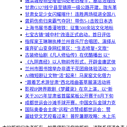
通渭城投物业接管94处老旧楼宇，基层治理改
甘肃G327线宁县至镇原一级公路开建，陇东革
甘肃女足少女闪耀喀什！连胜两场挺进全国八
龚莉伤愈归来霸气夺冠！带伤5-1击败日本选
上海书展书香漫地铁：征集500余站文化地标
七宝古镇“城中村”改造正式启动，首日评估
指挥家王琳琳执棒兰州音乐厅合唱团，演绎从
废弃矿山变身网红景区：“生态修复+文旅”
古装修仙剧《凡人修仙传》在优酷播出 以“
《九阴真经》以人物前传形式，开辟金庸武侠
兰州市图书馆举办非遗干花团扇体验活动：30
AI微短剧让文物“活”起来！马家窑文化借力
“跟着艺术游甘肃”西北戏曲荟萃展演活动将
影视IP跨界歌剧《梦藏录》在京上演，以“新
关于2025年甘肃省首届桨板公开赛于8月下旬
成都世运会沙滩手球开赛，中国女队金球力克
国际奥委会主席“远程”点赞成都世运会：赞
遛娃党文艺控看过来！普陀暑期攻略：水上乐