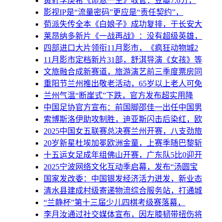
黄轩李庚希《命悬一生》收官：豆瓣7.6分，
影视IP是“流量密码”更应是“责任契约”，
荀派失传全本《白娘子》成功复排，于长安大
莱昂纳多新片《一战再战》：没有超级英雄，
四部进口大片领衔11月影市，《疯狂动物城2
11月影市定档新片31部，舒淇导演《女孩》等
文旅融合成新赛道，旅游演艺前三季度票房同
重阳节兰州推出敬老活动，65岁以上老人可免
兰州气温“断崖式”下跌，官方发布超实用降
中国足协官方宣布：前国脚邵佳一出任中国男
索博斯洛伊助攻制胜，迪亚斯闪击后染红，欧
2025中国女五联赛总决赛兰州开赛，八支劲旅
20岁新星杜埃加冕欧洲金童，上赛季随巴黎斩
十五运女足成年组佛山开赛，广东队5比0迎开
2025宁波网络文化互动季启幕，发布“汤圆宝
国家发改委：中国银发经济活力迸发，新业态
清水县建成村级寄递物流综合服务站，打通城
“兰静杯”第十三届少儿四棋考级赛落幕，
李月汝通过社交媒体宣布，因左膝韧带扭伤将