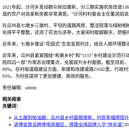
2021年起，沙河乡发动群众拆旧建新，分三期实施农房改造
造的农户对自家新房都非常满意。”沙河村村委会主任董润炤说
在瓜州县七墩乡三墩村，平坦的道路两旁，整洁院落与绿树相
化得平平整整，还添了花池与凉亭，大家闲时歇脚聊天，舒服
近年来，七墩乡建设“花园式”生态宜居村庄，结合人居环境整
近年来，瓜州县紧紧围绕“和美乡村”和“5155”乡村建设示
院四边一部”为常态治理重点，全面提升乡村面貌。截至目前，已
89%。在村组道路建设方面，新建和改建道路216公里，行政村
93%，为村民提供了更加便捷、高效的服务。
责任编辑：admin
相关阅读
关键词：
从土路到柏油路：瓜州县乡村面貌焕新，村民幸福感提升
进博会首设跨境电商展区，搭建全球品牌入华“快车道”
20