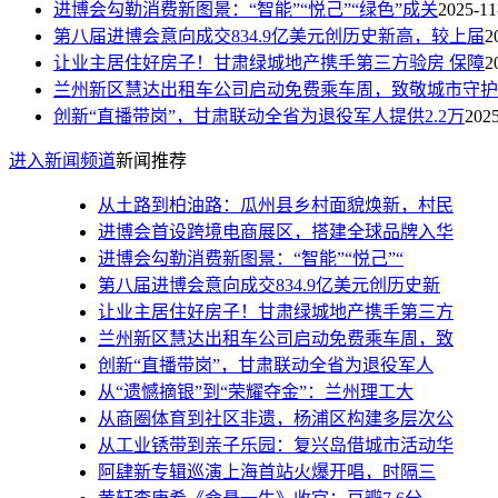
进博会勾勒消费新图景：“智能”“悦己”“绿色”成关
2025-11
第八届进博会意向成交834.9亿美元创历史新高，较上届
2
让业主居住好房子！甘肃绿城地产携手第三方验房 保障
2
兰州新区慧达出租车公司启动免费乘车周，致敬城市守护
创新“直播带岗”，甘肃联动全省为退役军人提供2.2万
2025
进入新闻频道
新闻推荐
从土路到柏油路：瓜州县乡村面貌焕新，村民
进博会首设跨境电商展区，搭建全球品牌入华
进博会勾勒消费新图景：“智能”“悦己”“
第八届进博会意向成交834.9亿美元创历史新
让业主居住好房子！甘肃绿城地产携手第三方
兰州新区慧达出租车公司启动免费乘车周，致
创新“直播带岗”，甘肃联动全省为退役军人
从“遗憾摘银”到“荣耀夺金”：兰州理工大
从商圈体育到社区非遗，杨浦区构建多层次公
从工业锈带到亲子乐园：复兴岛借城市活动华
阿肆新专辑巡演上海首站火爆开唱，时隔三