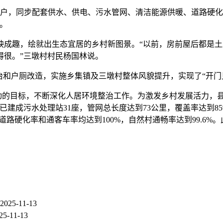
136户，同步配套供水、供电、污水管网、清洁能源供暖、道路硬
。
映成趣，绘就出生态宜居的乡村新图景。“以前，房前屋后都是
得很。”三墩村村民杨国林说。
治和户厕改造，实施乡集镇及三墩村整体风貌提升，实现了“开门
范行动的目标，不断深化人居环境整治工作。为激发乡村发展活力，县
建成污水处理站31座，管网总长度达到73公里，覆盖率达到85
道路硬化率和通客车率均达到100%，自然村通畅率达到99.6%
2025-11-13
25-11-13