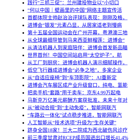
践行“三抓三促”：兰州建投物业以“小切口
“何以中国｜壁画里的中国”网络主题宣传活
首都体院主帅赵治治评球队表现：刚刚及格，
进博会“银发”元素凸显，从居家适老到慢病
第十五届全国运动会在广州开幕，粤港澳三地
从全球最细导管到马来西亚鲜榴莲：进博会“
从清洁机器人到家庭陪伴：进博会首发新品瞄
世界首创！中国空间站启用“太空炉子”，航
从工厂到厨房：进博会机器人演示细腻操作，
低空飞行器成进博会“必争之地”，多家企业
从“自适应座椅”到“车顶影院”：AI重新定
进博会汽车展区成产业升级窗口，纯电、氢能
把卖手机“套路”用于卖车：京东4.99万起电
马斯克万亿美元薪酬方案获批准，未来十年对
从“被动合规”到“主动免疫”，智能网联汽
“车路云一体化”试点稳步推进，智能网联汽
人工智能从“技术选项”升级为“生存关键”
跻身全国18家！兰大二院成为西北破伤风诊疗
前三季度甘肃对RCEP成员国进出口增长41.4%