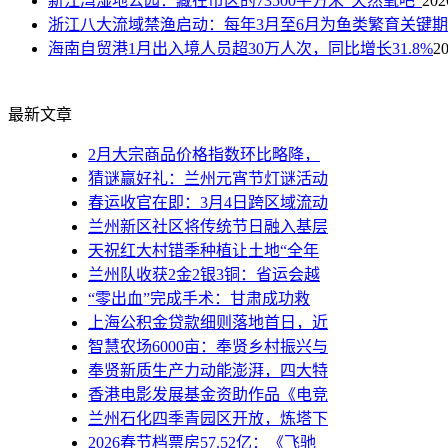
新江湾湿地公园：藏在市区的73500平方米“天然氧吧”
202
浙江八大流域禁渔启动：每年3月至6月为鱼类繁育关键期
海南自贸港1月出入境人员超30万人次，同比增长31.8%
20
最新文章
2月大宗商品价格指数环比略降，
猜谜赢好礼：兰州元宵节灯谜活动
春运收官在即：3月4日跨区域流动
兰州新区社区将传统节日融入基层
天祝红大村错季种植让土地“全年
兰州队收获2金2银3铜：省运会越
“零出血”完成手术：甘肃成功救
上海公积金贷款细则落地首日，近
智慧农场6000亩：奉贤乡村振兴与
奉贤新质生产力动能澎湃，四大特
香港电影发展基金资助作品《电竞
兰州石化四季青园区开放，炼塔下
2026春节档票房57.52亿：《飞驰