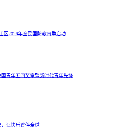
江区2026年全民国防教育季启动
度中国青年五四奖章暨新时代青年先锋
味，让快乐香伴全球