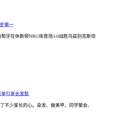
历史第一
葡萄牙在休斯顿NRG体育场3-0战胜乌兹别克斯坦
账单引家长发愁
了不少家长的心。染发、做美甲、同学聚会、