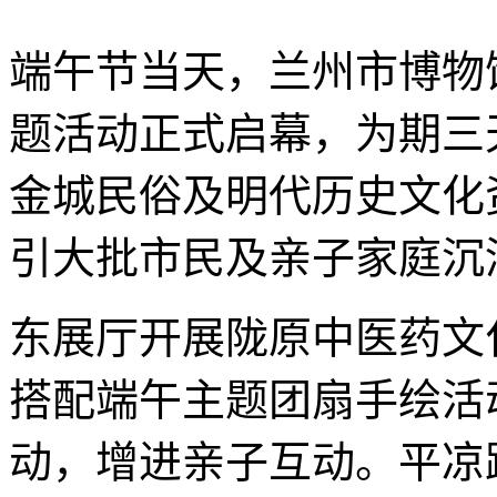
端午节当天，兰州市博物馆
题活动正式启幕，为期三
金城民俗及明代历史文化
引大批市民及亲子家庭沉
东展厅开展陇原中医药文
搭配端午主题团扇手绘活
动，增进亲子互动。平凉