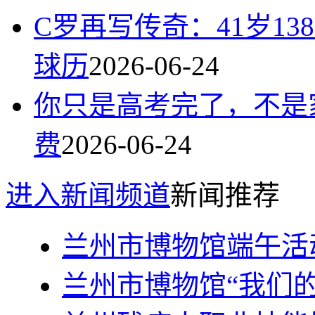
C罗再写传奇：41岁13
球历
2026-06-24
你只是高考完了，不是
费
2026-06-24
进入新闻频道
新闻推荐
兰州市博物馆端午活
兰州市博物馆“我们的