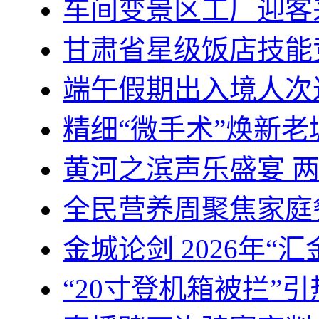
车间变景区工厂迎客
甘肃省星级饭店技能
端午假期出入境人次达66
精细“微手术”焕新老
黄河之滨声乐盛宴 
全民营养周聚焦家庭
金城论剑 2026年“
“20寸登机箱被拦”