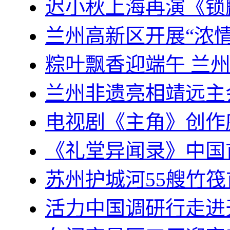
迟小秋上海再演《锁
兰州高新区开展“浓情
粽叶飘香迎端午 兰
兰州非遗亮相靖远主
电视剧《主角》创作
《礼堂异闻录》中国
苏州护城河55艘竹筏
活力中国调研行走进