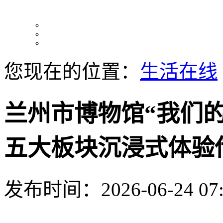
您现在的位置：
生活在线
兰州市博物馆“我们的
五大板块沉浸式体验
发布时间：2026-06-24 07: