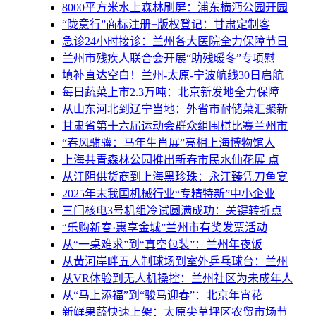
8000平方米水上森林刷屏：浦东横沔公园开园
“陇意行”商标注册+版权登记：甘肃定制客
急诊24小时接诊：兰州各大医院全力保障节日
兰州市残疾人联合会开展“助残暖冬”专项慰
填补直达空白！兰州-太原-宁波航线30日启航
每日蔬菜上市2.3万吨：北京新发地全力保障
从山东河北到辽宁当地：外省市耐储菜汇聚新
甘肃省第十六届运动会群众组围棋比赛兰州市
“春风骐骥：马年生肖展”亮相上海博物馆人
上海共青森林公园推出新春市民水仙花展 点
从江阴供货商到上海黑珍珠：永江臻凭刀鱼宴
2025年末我国机械行业“专精特新”中小企业
三门核电3号机组冷试圆满成功：关键转折点
“乐购新春·惠享金城”兰州市有奖发票活动
从“一桌难求”到“真空包装”：兰州年夜饭
从黄河岸畔五人制球场到室外乒乓球台：兰州
从VR体验到无人机操控：兰州社区为未成年人
从“马上添福”到“骏马迎春”：北京年宵花
新鲜果蔬快速上架：太原尖草坪区农贸市场节