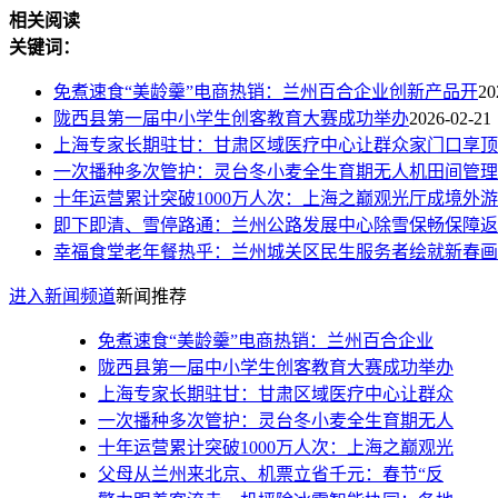
相关阅读
关键词：
免煮速食“美龄羹”电商热销：兰州百合企业创新产品开
20
陇西县第一届中小学生创客教育大赛成功举办
2026-02-21
上海专家长期驻甘：甘肃区域医疗中心让群众家门口享顶
一次播种多次管护：灵台冬小麦全生育期无人机田间管理
十年运营累计突破1000万人次：上海之巅观光厅成境外游
即下即清、雪停路通：兰州公路发展中心除雪保畅保障返
幸福食堂老年餐热乎：兰州城关区民生服务者绘就新春画
进入新闻频道
新闻推荐
免煮速食“美龄羹”电商热销：兰州百合企业
陇西县第一届中小学生创客教育大赛成功举办
上海专家长期驻甘：甘肃区域医疗中心让群众
一次播种多次管护：灵台冬小麦全生育期无人
十年运营累计突破1000万人次：上海之巅观光
父母从兰州来北京、机票立省千元：春节“反