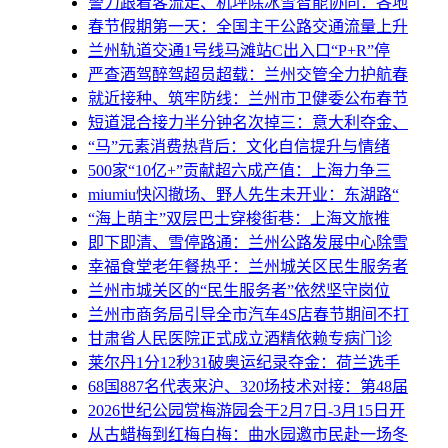
警力跟着客流走、机坪除冰雪智能协同：各地
春节假期第一天：全国主干公路交通流量上升
兰州轨道交通1号线马滩站C出入口“P+R”停
严查酒驾醉驾超员超载：兰州交管全力护航春
就近接种、筑牢防线：兰州市卫健委公布春节
短道混合接力半分钟名次掉三：意大利夺金、
“马”元素消费热背后：文化自信提升与情绪
500家“10亿+”贡献超六成产值：上海力争三
miumiu快闪撤场、野人先生未开业：东湖路“
“海上萌主”双层巴士穿梭街巷：上海文旅推
即下即清、雪停路通：兰州公路发展中心除雪
幸福食堂老年餐热乎：兰州城关区民生服务者
兰州市城关区的“民生服务者”依然坚守岗位
兰州市商务局引导全市汽车4S店春节期间不打
甘肃省人民医院正式成立酒精依赖专病门诊
莱尔丹1分12秒31破奥运纪录夺金：荷兰选手
68国887名代表来沪、320场技术对接：第48届
2026世纪公园赏梅游园会于2月7日-3月15日开
从古蜡梅到红梅白梅：曲水园邀市民赴一场冬