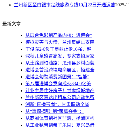
兰州新区至白银市定线旅游专线10月22日开通运营
2025-1
最新文章
从展台色彩到产品内核：进博会“
模拟灾害与火情，兰州集结11支应
丁俊晖2-6负于墨菲止步16强，赵
深秋儿童感冒高发，专家支招居家
从土路到柏油路：瓜州县乡村面貌
进博会首设跨境电商展区，搭建全
进博会勾勒消费新图景：“智能”
第八届进博会意向成交834.9亿美
让业主居住好房子！甘肃绿城地产
兰州新区慧达出租车公司启动免费
创新“直播带岗”，甘肃联动全省
从“遗憾摘银”到“荣耀夺金”：
从商圈体育到社区非遗，杨浦区构
从工业锈带到亲子乐园：复兴岛借