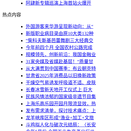
阿肆新专辑巡演上海首站火爆开
热点内容
外国游客来华游呈现新动向：从“
新版职业病目录由原10大类132种
“柴科夫斯基芭蕾舞剧三大经典交
今年前四个月 全国农村公路完成
规模领先，创新前沿：我国金融业
31家央媒及省媒赴基层！“质量甘
从大满贯到中国赛季：布云朝克特
甘肃省2025年消费品以旧换新政策
干燥空气易诱发呼吸道不适、皮肤
长春冰雪新天地开工仪式上 巨大
民族风情浓郁的国家级非遗节目集
上海乐高乐园开园月限流显效，热
发布需求清单，探讨技术痛点：上
龙羊峡库区形成“渔业+加工+文旅
斗鸡拟人化与破次元结局：〈长安