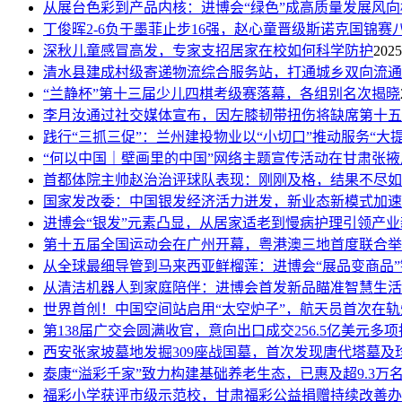
从展台色彩到产品内核：进博会“绿色”成高质量发展风向
丁俊晖2-6负于墨菲止步16强，赵心童晋级斯诺克国锦赛
深秋儿童感冒高发，专家支招居家在校如何科学防护
2025
清水县建成村级寄递物流综合服务站，打通城乡双向流通
“兰静杯”第十三届少儿四棋考级赛落幕，各组别名次揭晓
李月汝通过社交媒体宣布，因左膝韧带扭伤将缺席第十五
践行“三抓三促”：兰州建投物业以“小切口”推动服务“大提
“何以中国｜壁画里的中国”网络主题宣传活动在甘肃张掖
首都体院主帅赵治治评球队表现：刚刚及格，结果不尽如
国家发改委：中国银发经济活力迸发，新业态新模式加速
进博会“银发”元素凸显，从居家适老到慢病护理引领产业
第十五届全国运动会在广州开幕，粤港澳三地首度联合举
从全球最细导管到马来西亚鲜榴莲：进博会“展品变商品
从清洁机器人到家庭陪伴：进博会首发新品瞄准智慧生活
世界首创！中国空间站启用“太空炉子”，航天员首次在轨
第138届广交会圆满收官，意向出口成交256.5亿美元多
西安张家坡墓地发掘309座战国墓，首次发现唐代塔墓及
泰康“溢彩千家”致力构建基础养老生态，已惠及超9.3万
福彩小学获评市级示范校，甘肃福彩公益捐赠持续改善办