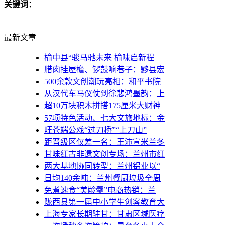
关键词：
最新文章
榆中县“骏马驰未来 榆味启新程
腊肉挂屋檐、锣鼓响巷子：黟县宏
500余款文创潮玩亮相：和平书院
从汉代车马仪仗到徐悲鸿墨韵：上
超10万块积木拼搭175厘米大财神
57项特色活动、七大文旅地标：金
旺苍端公戏“过刀桥”“上刀山”
距晋级区仅差一名：王沛宣米兰冬
甘味红古非遗文创专场：兰州市红
两大基地协同转型：兰州铝业以“
日均140余吨：兰州餐厨垃圾全周
免煮速食“美龄羹”电商热销：兰
陇西县第一届中小学生创客教育大
上海专家长期驻甘：甘肃区域医疗