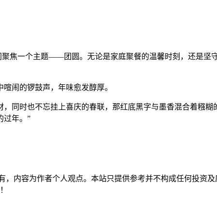
共同聚焦一个主题——团圆。无论是家庭聚餐的温馨时刻，还是坚
中喧闹的锣鼓声，年味愈发醇厚。
材，同时也不忘挂上喜庆的春联，那红底黑字与墨香混合着糨糊
的过年。”
有，内容为作者个人观点。本站只提供参考并不构成任何投资及
持！