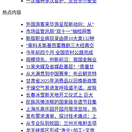
一次播种多次管护：灵台冬小麦全
热点内容
外国游客来华游呈现新动向：从“
市场监管总局“双十一”抽检网售
新版职业病目录由原10大类132种
“柴科夫斯基芭蕾舞剧三大经典交
今年前四个月 全国农村公路完成
规模领先，创新前沿：我国金融业
31家央媒及省媒赴基层！“质量甘
从大满贯到中国赛季：布云朝克特
甘肃省2025年消费品以旧换新政策
干燥空气易诱发呼吸道不适、皮肤
长春冰雪新天地开工仪式上 巨大
民族风情浓郁的国家级非遗节目集
上海乐高乐园开园月限流显效，热
发布需求清单，探讨技术痛点：上
从专业队到校园：兰州光电射击项
龙羊峡库区形成“渔业+加工+文旅