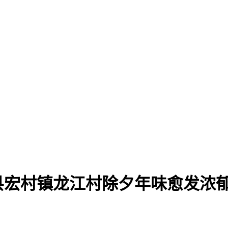
县宏村镇龙江村除夕年味愈发浓