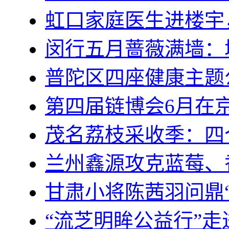
虹口家庭医生进楼宇
闵行五月蔷薇满墙：
普陀区四座健康主题
第四届链博会6月在京
茂名荔枝采收季：四
兰州鑫源攻克蓝莓、
甘肃小将陈茜羽问鼎
“流芝明眸公益行”