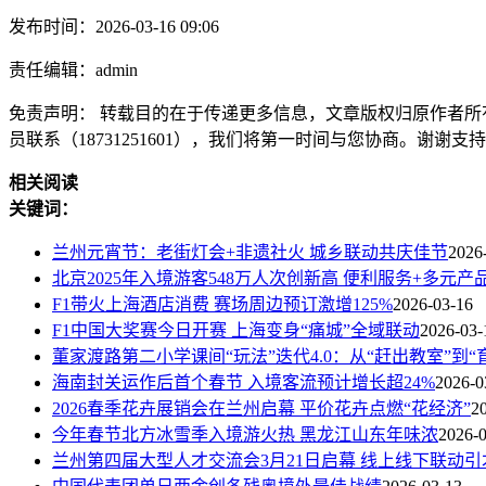
发布时间：2026-03-16 09:06
责任编辑：admin
免责声明： 转载目的在于传递更多信息，文章版权归原作者所
员联系（18731251601），我们将第一时间与您协商。谢谢支
相关阅读
关键词：
兰州元宵节：老街灯会+非遗社火 城乡联动共庆佳节
2026
北京2025年入境游客548万人次创新高 便利服务+多元
F1带火上海酒店消费 赛场周边预订激增125%
2026-03-16
F1中国大奖赛今日开赛 上海变身“痛城”全域联动
2026-03-
董家渡路第二小学课间“玩法”迭代4.0：从“赶出教室”到“
海南封关运作后首个春节 入境客流预计增长超24%
2026-0
2026春季花卉展销会在兰州启幕 平价花卉点燃“花经济”
2
今年春节北方冰雪季入境游火热 黑龙江山东年味浓
2026-
兰州第四届大型人才交流会3月21日启幕 线上线下联动引