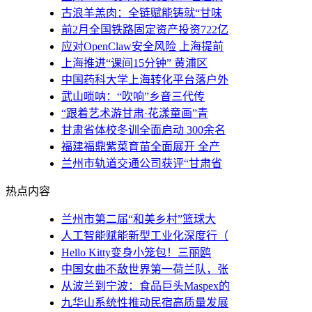
古浪羊羔肉：全链赋能铸就“甘味
前2月全国铁路固定资产投资722亿
应对OpenClaw安全风险 上海提前
上海推进“课间15分钟” 黄浦区
中国药科大学上海转化平台落户外
武山唢呐：“吹响”乡音三代传
“跟着艺术游甘肃·花漾童画”青
甘肃省体校冬训全面启动 300余名
福建福鼎紫菜育苗全面展开 全产
兰州市轨道交通公司获评“甘肃省
热点内容
兰州市第二届“和美乡村”篮球大
人工智能赋能新型工业化深度行（
Hello Kitty变身小笼包！三丽鸥
中国女曲不敌世界第一荷兰队，张
从波兰到宁波：食品巨头Maspex的
九华山系统性推动民宿高质量发展