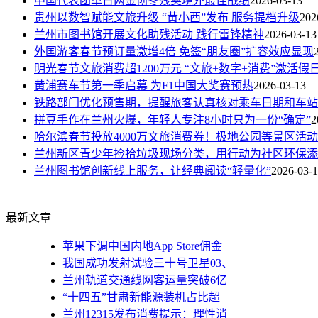
中国代表团单日两金创冬残奥境外最佳战绩
2026-03-13
贵州以数智赋能文旅升级 “黄小西”发布 服务提档升级
202
兰州市图书馆开展文化助残活动 践行雷锋精神
2026-03-13
外国游客春节预订量激增4倍 免签“朋友圈”扩容效应显现
明光春节文旅消费超1200万元 “文旅+数字+消费”激活假
黄浦赛车节第一季启幕 为F1中国大奖赛预热
2026-03-13
铁路部门优化预售期，提醒旅客认真核对乘车日期和车站
拼豆手作在兰州火爆，年轻人专注8小时只为一份“确定”
2
哈尔滨春节投放4000万文旅消费券！极地公园等景区活
兰州新区青少年捡拾垃圾现场分类，用行动为社区环保添
兰州图书馆创新线上服务，让经典阅读“轻量化”
2026-03-
最新文章
苹果下调中国内地App Store佣金
我国成功发射试验三十号卫星03、
兰州轨道交通线网客运量突破6亿
“十四五”甘肃新能源装机占比超
兰州12315发布消费提示：理性消