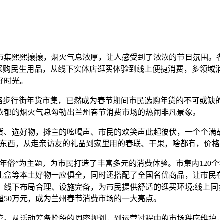
市集熙熙攘攘，烟火气息浓厚，让人感受到了浓浓的节日氛围。
是采购民生用品，从线下实体店逛买体验到线上便捷消费，多领域
好时光。
张掖路步行街年货市集，已然成为春节期间市民选购年货的不可或
浓郁的烟火气息勾勒出兰州春节消费市场的热闹非凡景象。
货、选好物，摊主的吆喝声、市民的欢笑声此起彼伏，一个个满
种东西，从走亲访友的礼品到家里用的春联、干果，啥都有，价格
年俗”为主题，为市民打造了丰富多元的消费体验。市集内120
礼盒等本土好物一应俱全，同时还搭配了全国名优商品，让市民
，线下布局合理、设施完备，为市民提供舒适的逛买环境;线上同
超50万元，成为兰州春节消费市场的一大亮点。
管。从活动筹备阶段的周密规划，到运营过程中的市场秩序维护