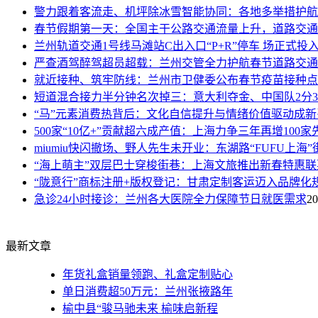
警力跟着客流走、机坪除冰雪智能协同：各地多举措护航
春节假期第一天：全国主干公路交通流量上升，道路交通
兰州轨道交通1号线马滩站C出入口“P+R”停车 场正式投
严查酒驾醉驾超员超载：兰州交管全力护航春节道路交通
就近接种、筑牢防线：兰州市卫健委公布春节疫苗接种点
短道混合接力半分钟名次掉三：意大利夺金、中国队2分39
“马”元素消费热背后：文化自信提升与情绪价值驱动成新
500家“10亿+”贡献超六成产值：上海力争三年再增100
miumiu快闪撤场、野人先生未开业：东湖路“FUFU上海
“海上萌主”双层巴士穿梭街巷：上海文旅推出新春特惠联
“陇意行”商标注册+版权登记：甘肃定制客运迈入品牌化
急诊24小时接诊：兰州各大医院全力保障节日就医需求
20
最新文章
年货礼盒销量领跑、礼盒定制贴心
单日消费超50万元：兰州张掖路年
榆中县“骏马驰未来 榆味启新程