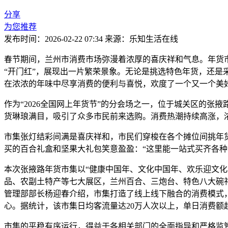
分享
为您推荐
发布时间：2026-02-22 07:34
来源：乐知生活在线
春节期间，兰州市消费市场弥漫着浓厚的喜庆祥和气息。年货
“开门红”，展现出一片繁荣景象。无论是挑选特色年货，还
在浓浓的年味中尽享消费的便利与喜悦，欢度了一个又一个美
作为“2026全国网上年货节”的分会场之一，位于城关区的
货琳琅满目，吸引了众多市民前来选购。消费热潮持续高涨，
市集张灯结彩间满是喜庆祥和，市民们穿梭在各个摊位间挑年
买的百合礼盒和坚果大礼包笑意盈盈：“这里能一站式买齐各
本次张掖路年货市集以“健康中国年、文化中国年、欢乐迎文化
品、农副土特产等七大展区，兰州百合、三炮台、特色八大碗
管理部部长杨迎春介绍，市集打造了线上线下融合的消费模式
心。据统计，该市集日均客流量达20万人次以上，单日消费额
市集的平稳有序运行，得益于各相关部门的全面指导和严格监