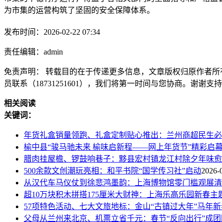
为市集的运营构筑了坚固的安全保障体系。
发布时间：2026-02-22 07:34
责任编辑：admin
免责声明： 转载目的在于传递更多信息，文章版权归原作者所
员联系（18731251601），我们将第一时间与您协商。谢谢支
相关阅读
关键词：
年货礼盒销量领跑、礼盒定制贴心推出：兰州商超民生必
榆中县“骏马驰未来 榆味启新程——网上年货节”精彩启
腊肉挂屋檐、锣鼓响巷子：黟县宏村镇龙江村除夕年味愈
500余款文创潮玩亮相：和平书院“国学传习社”启动
2026-
从汉代车马仪仗到徐悲鸿墨韵：上海博物馆零门槛观展清
超10万块积木拼搭175厘米大财神：上海乐高乐园新春主
57项特色活动、七大文旅地标：金山“古镇过大年”马年
父母从兰州来北京、机票立省千元：春节“反向出行”成