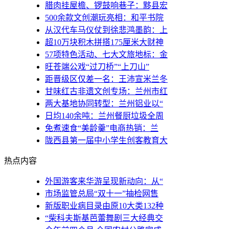
腊肉挂屋檐、锣鼓响巷子：黟县宏
500余款文创潮玩亮相：和平书院
从汉代车马仪仗到徐悲鸿墨韵：上
超10万块积木拼搭175厘米大财神
57项特色活动、七大文旅地标：金
旺苍端公戏“过刀桥”“上刀山”
距晋级区仅差一名：王沛宣米兰冬
甘味红古非遗文创专场：兰州市红
两大基地协同转型：兰州铝业以“
日均140余吨：兰州餐厨垃圾全周
免煮速食“美龄羹”电商热销：兰
陇西县第一届中小学生创客教育大
热点内容
外国游客来华游呈现新动向：从“
市场监管总局“双十一”抽检网售
新版职业病目录由原10大类132种
“柴科夫斯基芭蕾舞剧三大经典交