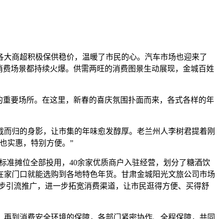
各大商超积极保供稳价，温暖了市民的心。汽车市场也迎来了
消费场景都持续火爆。供需两旺的消费图景生动展现，金城百姓
缺的重要场所。在这里，新春的喜庆氛围扑面而来，各式各样的年
载而归的身影，让市集的年味愈发醇厚。老兰州人李树君提着刚
也实惠，特别方便。”
个标准摊位全部投用，40余家优质商户入驻经营，划分了糖酒饮
在家门口就能选购到各地特色年货。甘肃金城阳光文旅公司市场
步引流推广，进一步拓宽消费渠道，让市民逛得方便、买得舒
，再到消费安全环境的保障，各部门紧密协作、全程保障，共同