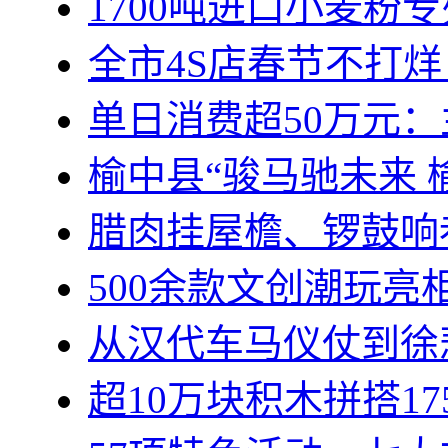
1700吨进口小麦粉
全市4S店春节不打
单日消费超50万元
榆中县“骏马驰未来 
腊肉挂屋檐、锣鼓响
500余款文创潮玩亮
从汉代车马仪仗到徐
超10万块积木拼搭1