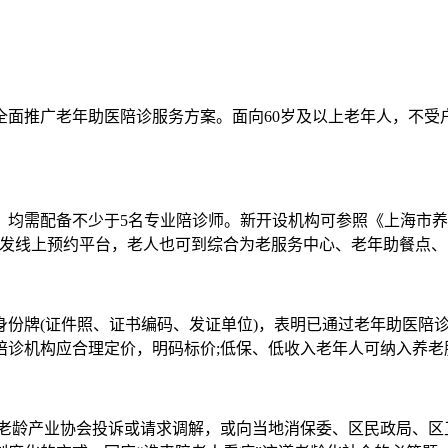
全面推广老年助医陪诊服务方案。面向60岁及以上老年人，不受
。
，均需配备不少于5名专业陪诊师。新开设机构可参照《上海市养
开发线上预约平台，老人也可到综合为老服务中心、老年助餐点
身份牌(证件照、证书编码、发证单位)，表明已通过老年助医陪
陪诊机构应合理定价，明码标价;低保、低收入老年人可纳入养老
和老龄产业协会投诉或请求调解，或向当地消保委、区民政局、区