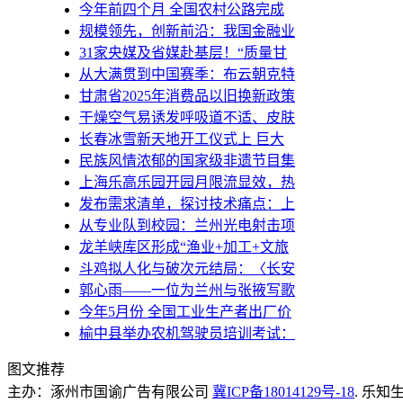
今年前四个月 全国农村公路完成
规模领先，创新前沿：我国金融业
31家央媒及省媒赴基层！“质量甘
从大满贯到中国赛季：布云朝克特
甘肃省2025年消费品以旧换新政策
干燥空气易诱发呼吸道不适、皮肤
长春冰雪新天地开工仪式上 巨大
民族风情浓郁的国家级非遗节目集
上海乐高乐园开园月限流显效，热
发布需求清单，探讨技术痛点：上
从专业队到校园：兰州光电射击项
龙羊峡库区形成“渔业+加工+文旅
斗鸡拟人化与破次元结局：〈长安
郭心雨——一位为兰州与张掖写歌
今年5月份 全国工业生产者出厂价
榆中县举办农机驾驶员培训考试：
图文推荐
主办：涿州市国谕广告有限公司
冀ICP备18014129号-18
. 乐知