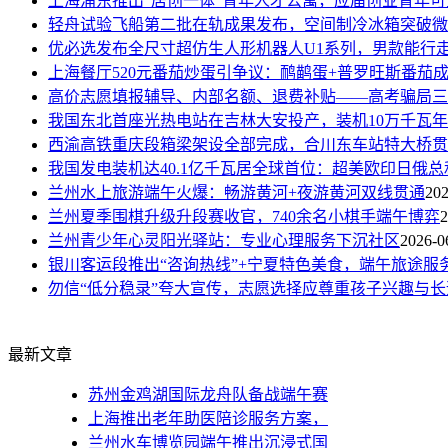
上海浦东推出“居创一体”青年人才公寓，应届创业青年可
轻舟试验飞船第二批在轨成果发布，空间制冷冰箱突破微
优必选发布全尺寸超仿生人形机器人U1系列，男款能行
上海餐厅520元番茄炒蛋引争议：鸸鹋蛋+普罗旺斯番茄成本
高价志愿填报辅导、内部名额、退费补贴——高考骗局三
我国东北首座光热电站在吉林大安投产，装机10万千瓦年发
西渝高铁重庆段箱梁架设全部完成，合川东车站特大桥贯
我国发电装机达40.1亿千瓦居全球首位：超美欧印日俄总
兰州水上旅游端午火爆：畅游黄河+夜游黄河双线贯通
202
兰州夏季围棋升级升段赛收官，740余名小棋手端午博弈
2
兰州青少年心灵阳光驿站：专业心理服务下沉社区
2026-0
银川客运段推出“咨询热线”+宁夏特色美食，端午旅途服
勿信“低分稳录”夸大宣传，志愿选择应尊重孩子兴趣与长
最新文章
苏州金鸡湖国际龙舟队备战端午赛
上海推出老年助医陪诊服务方案，
兰州水车博览园端午推出沉浸式国