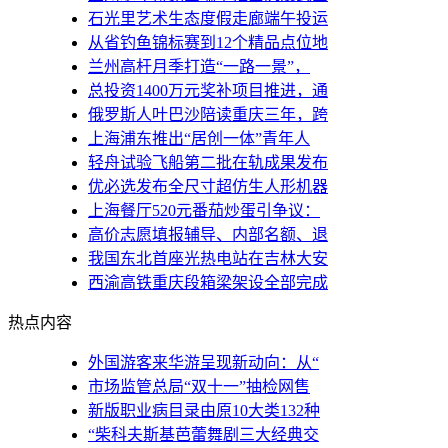
石光里艺术生态度假走廊端午投运
从省钓鱼锦标赛到12个精品点位地
兰州高杆月季打造“一路一景”，
总投资1400万元奖补项目推进，通
俄罗斯人叶巴沙陪读重庆三年，跨
上海浦东推出“居创一体”青年人
轻舟试验飞船第二批在轨成果发布
优必选发布全尺寸超仿生人形机器
上海餐厅520元番茄炒蛋引争议：
高价志愿填报辅导、内部名额、退
我国东北首座光热电站在吉林大安
西渝高铁重庆段箱梁架设全部完成
热点内容
外国游客来华游呈现新动向：从“
市场监管总局“双十一”抽检网售
新版职业病目录由原10大类132种
“柴科夫斯基芭蕾舞剧三大经典交