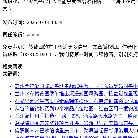
新职业，当低保护老年人也能享受到陪诊补贴——上海正在用制
案”。‍
发布时间：2026-07-01 13:58
责任编辑：admin
免责声明： 转载目的在于传递更多信息，文章版权归原作者所
员联系（18731251601），我们将第一时间与您协商。谢谢支
相关阅读
关键词：
苏州金鸡湖国际龙舟队备战端午赛，17国队员吴越同舟
兰州水车博览园端午推出沉浸式国风游园，投壶蹴鞠重现
石光里艺术生态度假走廊端午投运，石佛沟近郊微度假填
从省钓鱼锦标赛到12个精品点位地图，红古区用一根钓
兰州高杆月季打造“一路一景”，酒泉路天水路等主干道花
总投资1400万元奖补项目推进，通渭县牛饲养量40万头、
俄罗斯人叶巴沙陪读重庆三年，跨界当起摄影师策展人
20