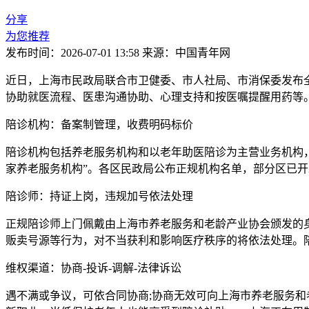
分享
为您推荐
发布时间：2026-07-01 13:58
来源：中国青年网
近日，上海市民政局联合市卫健委、市人社局、市消保委发布
协助就医流程、医患沟通协助、心理支持和按医嘱提醒用药等
陪诊机构：备案制管理，收费明码标价
陪诊机构包括养老服务机构和以老年助医陪诊为主营业务机构
家养老服务机构”。各区民政局公布正规机构名单，部分区已
陪诊师：持证上岗，违规加号依法处理
正规陪诊师上门佩戴由上海市养老服务和老龄产业协会颁发的
贩卖号源等行为，对不当获利和影响医疗秩序的将依法处理。
维权渠道：协商-投诉-调解-法律诉讼
遇不满或争议，可依合同协商;协商无效可向上海市养老服务