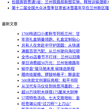
包银高铁贯通5省：兰州铁路局新图实施，释放运输潜能
2
第十二届全国大众冰雪季甘肃省冰雪嘉年华在兰州新区隆
最新文章
1700吨进口小麦粉专列抵兰州：甘
年货礼盒销量领跑、礼盒定制贴心
总有人在奔赴中守护团圆：从快递
满载百货汽配、从兰州驶向海拉顿
全市4S店春节不打烊：兰州以旧换
单日消费超50万元：兰州张掖路年
榆中县“骏马驰未来 榆味启新程
腊肉挂屋檐、锣鼓响巷子：黟县宏
500余款文创潮玩亮相：和平书院
从汉代车马仪仗到徐悲鸿墨韵：上
超10万块积木拼搭175厘米大财神
57项特色活动、七大文旅地标：金
旺苍端公戏“过刀桥”“上刀山”