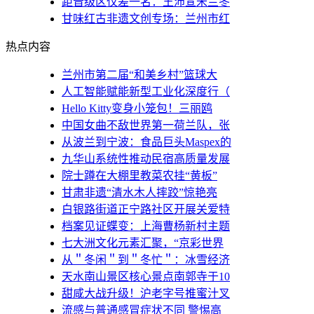
距晋级区仅差一名：王沛宣米兰冬
甘味红古非遗文创专场：兰州市红
热点内容
兰州市第二届“和美乡村”篮球大
人工智能赋能新型工业化深度行（
Hello Kitty变身小笼包！三丽鸥
中国女曲不敌世界第一荷兰队，张
从波兰到宁波：食品巨头Maspex的
九华山系统性推动民宿高质量发展
院士蹲在大棚里教菜农挂“黄板”
甘肃非遗“清水木人摔跤”惊艳亮
白银路街道正宁路社区开展关爱特
档案见证蝶变：上海曹杨新村主题
七大洲文化元素汇聚，“京彩世界
从＂冬闲＂到＂冬忙＂：冰雪经济
天水南山景区核心景点南郭寺于10
甜咸大战升级！沪老字号推蜜汁叉
流感与普通感冒症状不同 警惕高