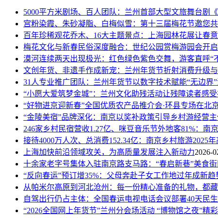
5000平方米剧场、百人团队：兰州首部大型文旅舞台剧
宫粉染霞、朱砂凝脂、白梅似雪：第十三届梅花节邀您共
百年珍稀观花乔木、16大主题景点：上海园林花展让春
梅花文化与新春民俗深度融合：世纪公园赏梅游园会开启
漠河连续两天出现极光：红色绿色紫色交舞，游客直呼“
文创年货、非遗手作成新宠：兰州年货节折射消费升级与
31人专业推广团队：兰州年货节以数字技术赋能“无边界
“小愿大爱筑梦金城”：兰州文化助残活动让残障读者感
“好物进京迎新春”全国优质农产品推介会·环县专场在北
“金陵美宿”品牌深化：南京以奖补政策引导乡村游经营主
246家乡村民宿营收1.27亿、咪豆音乐节外地客81%：
接待4000万人次、总消费152.34亿：南京乡村旅游2025
上海加快前沿领域攻关，为高质量发展注入新动力
2026-0
十余家老字号集体入驻南京路支马路：“春启新巷”美食
“反向春运”预订增35%：父母奔赴子女工作地过年成新趋
从帕米尔高原到河北沧州：每一份精心准备的礼物，都藏
自驾出行仍占主体：全国春运电视电话会议部署40天民
“2026全国网上年货节”兰州分会场活动 “博物馆之夜”精