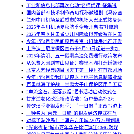
工业和信息化部再次启动“名师优课”征集遴
国内首部AI技术制作奇幻探秘微短剧《马家窑
兰州中川机场至武威市的机场大巴正式恢复运
2025年金川机场夏秋航季全新开启 提升航班
2025年春季甘肃省少儿国际象棋等级赛在甘肃
今年1至4月份民间项目投资（扣除房地产开发
上海迪士尼度假区宣布于5月29日起进一步加
2025年清明、五一假期高速免费通行政策发布
从免费入园到雪山见证：赛里木湖打造婚姻登
北京人艺经典剧目《天下第一楼》在首都剧场
今年1至4月份我国规模以上电子信息制造业增
百里林海守护战：甘肃太子山保护区用＂五有
“声流金石，纸落云烟”晒书活动启动仪式在
甘肃适老化改造新政落地：每户最高补2万，
餐饮淡季变银发旺季：＂一日聚＂正改写沪上
一种名为“百元一日聚”的银发经济模式在互
对标圣淘沙岛！上海东方乐城220万方规划曝
“光影夜巷”城市嘉年华在徐汇滨江CMG融媒