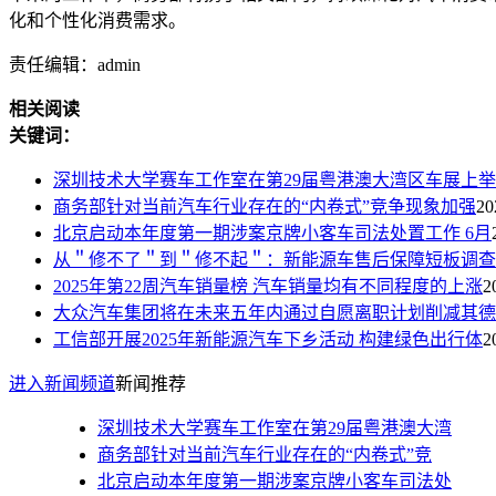
化和个性化消费需求。
责任编辑：admin
相关阅读
关键词：
深圳技术大学赛车工作室在第29届粤港澳大湾区车展上举
商务部针对当前汽车行业存在的“内卷式”竞争现象加强
20
北京启动本年度第一期涉案京牌小客车司法处置工作 6月
从＂修不了＂到＂修不起＂：新能源车售后保障短板调查
2025年第22周汽车销量榜 汽车销量均有不同程度的上涨
2
大众汽车集团将在未来五年内通过自愿离职计划削减其德
工信部开展2025年新能源汽车下乡活动 构建绿色出行体
2
进入新闻频道
新闻推荐
深圳技术大学赛车工作室在第29届粤港澳大湾
商务部针对当前汽车行业存在的“内卷式”竞
北京启动本年度第一期涉案京牌小客车司法处