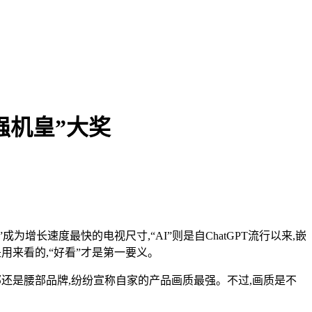
强机皇”大奖
百吋”成为增长速度最快的电视尺寸,“AI”则是自ChatGPT流行以来,嵌
用来看的,“好看”才是第一要义。
部还是腰部品牌,纷纷宣称自家的产品画质最强。不过,画质是不