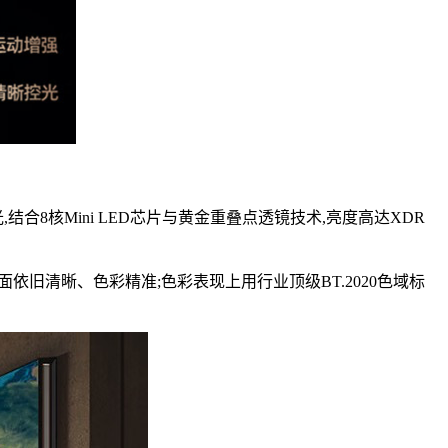
光,结合8核Mini LED芯片与黄金重叠点透镜技术,亮度高达XDR
画面依旧清晰、色彩精准;色彩表现上用行业顶级BT.2020色域标