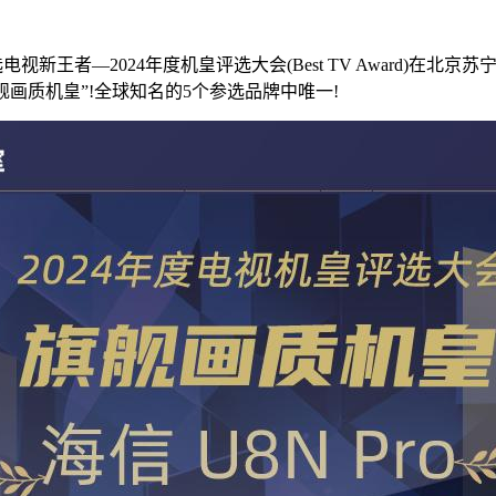
视新王者—2024年度机皇评选大会(Best TV Award)在
旗舰画质机皇”!全球知名的5个参选品牌中唯一!