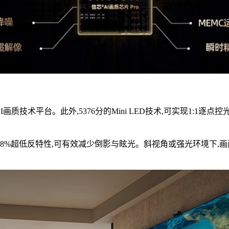
画质技术平台。此外,5376分的Mini LED技术,可实现1:1逐点控
1.28%超低反特性,可有效减少倒影与眩光。斜视角或强光环境下,