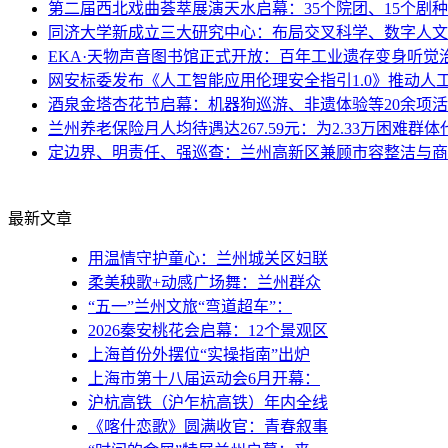
第二届西北戏曲荟萃展演天水启幕：35个院团、15个剧
同济大学新成立三大研究中心：布局交叉科学、数字人文
EKA·天物声音图书馆正式开放：百年工业遗存变身听觉
网安标委发布《人工智能应用伦理安全指引1.0》推动人
酒泉金塔杏花节启幕：机器狗巡游、非遗体验等20余项
兰州养老保险月人均待遇达267.59元：为2.33万困难群
定边界、明责任、强巡查：兰州高新区兼顾市容整洁与商
最新文章
用温情守护童心：兰州城关区妇联
柔美秧歌+动感广场舞：兰州群众
“五一”兰州文旅“弯道超车”：
2026秦安桃花会启幕：12个景观区
上海首份外摆位“实操指南”出炉
上海市第十八届运动会6月开幕：
沪杭高铁（沪乍杭高铁）年内全线
《喀什恋歌》圆满收官：青春叙事