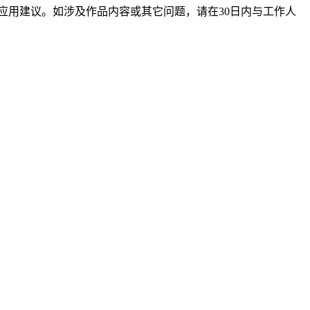
应用建议。如涉及作品内容或其它问题，请在30日内与工作人