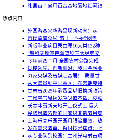
礼县首个食用百合基地落地红河镇
热点内容
外国游客来华游呈现新动向：从“
市场监管总局“双十一”抽检网售
新版职业病目录由原10大类132种
“柴科夫斯基芭蕾舞剧三大经典交
今年前四个月 全国农村公路完成
规模领先，创新前沿：我国金融业
31家央媒及省媒赴基层！“质量甘
从大满贯到中国赛季：布云朝克特
甘肃省2025年消费品以旧换新政策
干燥空气易诱发呼吸道不适、皮肤
长春冰雪新天地开工仪式上 巨大
民族风情浓郁的国家级非遗节目集
上海乐高乐园开园月限流显效，热
发布需求清单，探讨技术痛点：上
从专业队到校园：兰州光电射击项