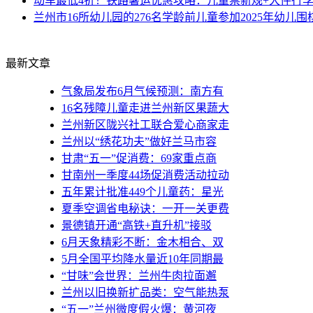
动车最低4折！铁路暑运优惠攻略：儿童票新规+大件行
兰州市16所幼儿园的276名学龄前儿童参加2025年幼儿
最新文章
气象局发布6月气候预测：南方有
16名残障儿童走进兰州新区果蔬大
兰州新区陇兴社工联合爱心商家走
兰州以“绣花功夫”做好兰马市容
甘肃“五一”促消费：69家重点商
甘南州一季度44场促消费活动拉动
五年累计批准449个儿童药：星光
夏季空调省电秘诀：一开一关更费
景德镇开通“高铁+直升机”接驳
6月天象精彩不断：金木相合、双
5月全国平均降水量近10年同期最
“甘味”会世界：兰州牛肉拉面邂
兰州以旧换新扩品类：空气能热泵
“五一”兰州微度假火爆：黄河夜