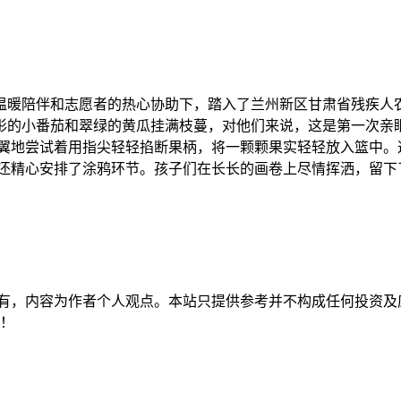
的温暖陪伴和志愿者的热心协助下，踏入了兰州新区甘肃省残疾人
彤的小番茄和翠绿的黄瓜挂满枝蔓，对他们来说，这是第一次亲眼
翼翼地尝试着用指尖轻轻掐断果柄，将一颗颗果实轻轻放入篮中。
方还精心安排了涂鸦环节。孩子们在长长的画卷上尽情挥洒，留下
有，内容为作者个人观点。本站只提供参考并不构成任何投资及
持！