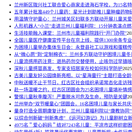
兰州新区陇兴社工联合爱心商家走进海石学校，为15名
五年累计批准449个儿童药：星光计划助推儿童肿瘤药物
用温情守护童心：兰州城关区妇联多方联动开展儿童关爱
人形机器人“小兰”走进兰州儿童福利院：15分钟表演点
生活技能融入课堂：兰州市儿童福利院践行“开门办院”
20
全国儿童医疗健康宣传平台在京上线，提供1300余条专
为困境儿童举办集体生日会：永登县社工以游戏和蛋糕传
从“微心愿”到“定制棉衣”：兰州多方联动守护困境儿童冬
儿童流感用药注意：退热药勿交替使用，止咳勿过早镇咳
深秋儿童感冒高发，专家支招居家在校如何科学防护
2025
古美儿童友好公园焕新亮相，以“星海童行”主题打造全
中秋送暖不止于节日，红古区社会组织承诺常态化走访残
赴一场温暖之约，红古区团圆会为25名困境儿童填补情
警惕儿童秋季腹泻！严重脱水可危及生命，预防是关键
20
兰州举办“双节暖童心”团圆会，16名困境儿童与家长共
量身打造全周期康复计划，兰州儿童福利院以“康教协同
以综合创新破“创新焦虑” 《运河幻游记》为儿童剧树立
4975名＂爱心妈妈＂结对7243名儿童：平凉市这样织密