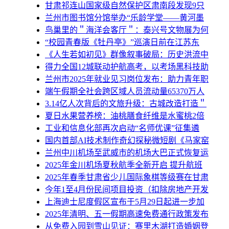
甘肃祁连山国家级自然保护区肃南段发现9只
兰州市图书馆分馆举办“乐龄学堂——黄河墨
鸟巢里的＂海洋会客厅＂：泰兴号文物展为何
“校园青春版《牡丹亭》”巡演日前在江苏东
《人生若如初见》群像叙事破局：历史洪流中
得力全国12城联动护航高考，以考场黑科技助
兰州市2025年就业见习岗位发布：助力青年职
端午假期全社会跨区域人员流动量65370万人
3.14亿人次背后的文旅升级：古城改造打造＂
夏日水果营养榜：油桃膳食纤维是水蜜桃2倍
工业和信息化部再次启动“名师优课”征集遴
国内首部AI技术制作奇幻探秘微短剧《马家窑
兰州中川机场至武威市的机场大巴正式恢复运
2025年金川机场夏秋航季全新开启 提升航班
2025年春季甘肃省少儿国际象棋等级赛在甘肃
今年1至4月份民间项目投资（扣除房地产开发
上海迪士尼度假区宣布于5月29日起进一步加
2025年清明、五一假期高速免费通行政策发布
从免费入园到雪山见证：赛里木湖打造婚姻登