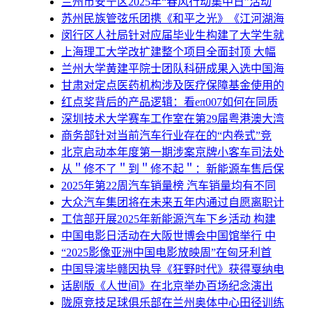
兰州市安宁区2025年“春风行动集中日”活动
苏州民族管弦乐团携《和平之光》《江河湖海
闵行区人社局针对应届毕业生构建了大学生就
上海理工大学改扩建整个项目全面封顶 大幅
兰州大学黄建平院士团队科研成果入选中国海
甘肃对定点医药机构涉及医疗保障基金使用的
红点奖背后的产品逻辑：看eπ007如何在同质
深圳技术大学赛车工作室在第29届粤港澳大湾
商务部针对当前汽车行业存在的“内卷式”竞
北京启动本年度第一期涉案京牌小客车司法处
从＂修不了＂到＂修不起＂：新能源车售后保
2025年第22周汽车销量榜 汽车销量均有不同
大众汽车集团将在未来五年内通过自愿离职计
工信部开展2025年新能源汽车下乡活动 构建
中国电影日活动在大阪世博会中国馆举行 中
“2025影像亚洲中国电影放映周”在匈牙利首
中国导演毕赣因执导《狂野时代》获得戛纳电
话剧版《人世间》在北京举办百场纪念演出
陇原竞技足球俱乐部在兰州奥体中心田径训练