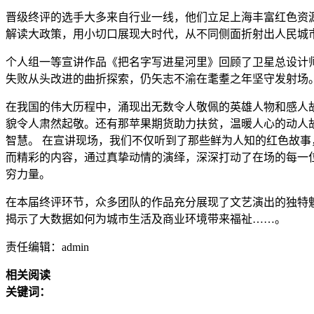
晋级终评的选手大多来自行业一线，他们立足上海丰富红色资
解读大政策，用小切口展现大时代，从不同侧面折射出人民城
个人组一等宣讲作品《把名字写进星河里》回顾了卫星总设计
失败从头改进的曲折探索，仍矢志不渝在耄耋之年坚守发射场。
在我国的伟大历程中，涌现出无数令人敬佩的英雄人物和感人
貌令人肃然起敬。还有那苹果期货助力扶贫，温暖人心的动人
智慧。 在宣讲现场，我们不仅听到了那些鲜为人知的红色故
而精彩的内容，通过真挚动情的演绎，深深打动了在场的每一
穷力量。
在本届终评环节，众多团队的作品充分展现了文艺演出的独特
揭示了大数据如何为城市生活及商业环境带来福祉……。
责任编辑：admin
相关阅读
关键词：