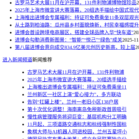
古罗马艺术大展11月在沪开幕，131件利物浦博物馆珍品
2
2025年上海市微宣讲大赛落幕，20组选手描绘中国式现代
上海推出进博会专属福利：持证可免费乘坐11条双层观光
从土路到柏油路：瓜州县乡村面貌焕新，村民幸福感提升
进博会首设跨境电商展区，搭建全球品牌入华“快车道”
20
进博会勾勒消费新图景：“智能”“悦己”“绿色”成关
2025-11
第八届进博会意向成交834.9亿美元创历史新高，较上届
2
进入新闻频道
新闻推荐
古罗马艺术大展11月在沪开幕，131件利物浦
2025年上海市微宣讲大赛落幕，20组选手描绘
上海推出进博会专属福利：持证可免费乘坐11
兰州新区一社区上演“爱心接力”，多方联动
告别“扛罐上楼”，兰州一老旧小区138户居
第十次优化调整！海南离岛免税新政首周吸引
慢性病管理服务将迎巨变：基层机构分工明确
11月起，三项道路交通标志和标线强制性国标
象棋大师与AI机器人同进校园，兰州五星坪小