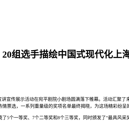
，20组选手描绘中国式现代化上
微宣讲宣传展示活动在宛平剧院小剧场圆满落下帷幕。活动汇聚了
热情票选，一系列重量级的奖项名单最终揭晓，为这场精彩纷呈
5个一等奖、7个二等奖和8个三等奖，同时颁发了“最具风采奖