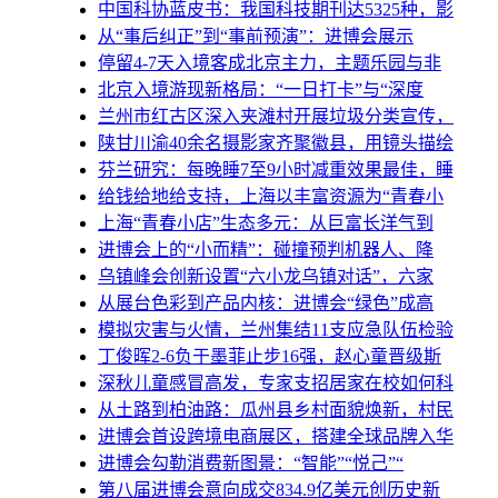
中国科协蓝皮书：我国科技期刊达5325种，影
从“事后纠正”到“事前预演”：进博会展示
停留4-7天入境客成北京主力，主题乐园与非
北京入境游现新格局：“一日打卡”与“深度
兰州市红古区深入夹滩村开展垃圾分类宣传，
陕甘川渝40余名摄影家齐聚徽县，用镜头描绘
芬兰研究：每晚睡7至9小时减重效果最佳，睡
给钱给地给支持，上海以丰富资源为“青春小
上海“青春小店”生态多元：从巨富长洋气到
进博会上的“小而精”：碰撞预判机器人、降
乌镇峰会创新设置“六小龙乌镇对话”，六家
从展台色彩到产品内核：进博会“绿色”成高
模拟灾害与火情，兰州集结11支应急队伍检验
丁俊晖2-6负于墨菲止步16强，赵心童晋级斯
深秋儿童感冒高发，专家支招居家在校如何科
从土路到柏油路：瓜州县乡村面貌焕新，村民
进博会首设跨境电商展区，搭建全球品牌入华
进博会勾勒消费新图景：“智能”“悦己”“
第八届进博会意向成交834.9亿美元创历史新