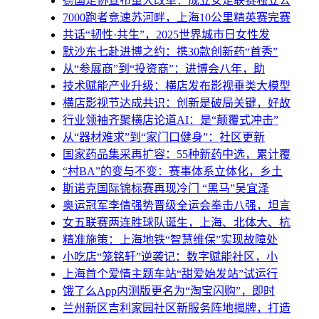
德国足协宣布重大改革：成立女足联赛独立公
7000跑者竞速苏河畔，上海10公里精英赛完赛
共话“韧性·共生”，2025世界城市日女性发
默沙东七赴进博之约：携30款创新药“首秀”
从“参展商”到“投资商”：进博会八年，助
技术赋能产业升级：横店发布影视垂类大模型
横店影视节达成共识：创新是破局关键，好故
行业领袖齐聚横店论道AI：是“颠覆式冲击”
从“器材难求”到“家门口健身”：社区更新
国家药品集采再扩容：55种新药中选，累计覆
“村BA”的变与不变：赛事体系立体化，乡土
斯诺克国际锦标赛再现冷门 “黑马”吴宜泽
奥运冠军李倩强势晋级全运会拳击八强，坦言
女五联赛两连胜球队诞生，上海、北体大、杭
精准施策：上海地铁“智慧维保”实现故障处
小吃店“笼铭轩”逆袭记：数字赋能社区，小
上海首个爱情主题车站“甜爱始发站”试运行
饿了么App内测版更名为“淘宝闪购”，即时
兰州新区吉利家园社区新服务阵地揭牌，打造