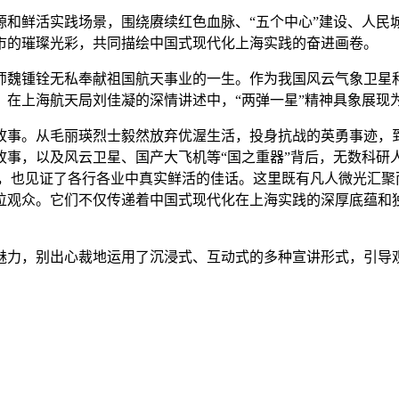
源和鲜活实践场景，围绕赓续红色血脉、“五个中心”建设、人民
市的璀璨光彩，共同描绘中国式现代化上海实践的奋进画卷。
师魏锺铨无私奉献祖国航天事业的一生。作为我国风云气象卫星
在上海航天局刘佳凝的深情讲述中，“两弹一星”精神具象展现为
故事。从毛丽瑛烈士毅然放弃优渥生活，投身抗战的英勇事迹，
故事，以及风云卫星、国产大飞机等“国之重器”背后，无数科研
事，也见证了各行各业中真实鲜活的佳话。这里既有凡人微光汇聚
位观众。它们不仅传递着中国式现代化在上海实践的深厚底蕴和
魅力，别出心裁地运用了沉浸式、互动式的多种宣讲形式，引导