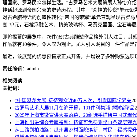
理国家、罗马民众怎样生活。”古罗马艺术大展策展人孙怡介绍
神话起源到帝国兴衰的史诗历程。其中，“众神的传说”单元聚焦
对古希腊神话的创造性转化;“帝国的荣耀”单元直观呈现古罗
宴”单元，石棺浮雕艺术、精美玻璃杯、马赛克壁画、宝石等
即将揭幕的展览中，76件(套)古典雕塑作品格外引人注目，
作品就有10余件，令人叹为观止。尤为引人瞩目的一件作品是宙
最近，该展览的优惠预售票正式开售，并增设了多种购票选项以
责任编辑：admin
相关阅读
关键词：
“中国恐龙大展”接待观众近40万人次，引发国际学界关
20
古罗马艺术大展11月在沪开幕，131件利物浦博物馆珍品
2
2025年上海市微宣讲大赛落幕，20组选手描绘中国式现代
上海推出进博会专属福利：持证可免费乘坐11条双层观光
从土路到柏油路：瓜州县乡村面貌焕新，村民幸福感提升