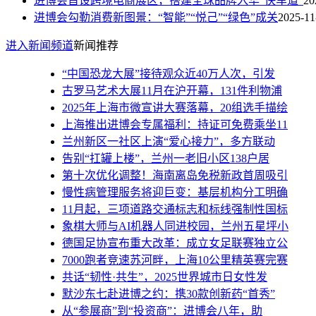
进博会首设跨境电商展区，搭建全球品牌入华“快车道”
20
进博会勾勒消费新图景：“智能”“悦己”“绿色”成关
2025-11
进入新闻频道
新闻推荐
“中国恐龙大展”接待观众近40万人次，引发
古罗马艺术大展11月在沪开幕，131件利物浦
2025年上海市微宣讲大赛落幕，20组选手描绘
上海推出进博会专属福利：持证可免费乘坐11
兰州新区一社区上演“爱心接力”，多方联动
告别“扛罐上楼”，兰州一老旧小区138户居
第十次优化调整！海南离岛免税新政首周吸引
慢性病管理服务将迎巨变：基层机构分工明确
11月起，三项道路交通标志和标线强制性国标
象棋大师与AI机器人同进校园，兰州五星坪小
德国足协宣布重大改革：成立女足联赛独立公
7000跑者竞速苏河畔，上海10公里精英赛完赛
共话“韧性·共生”，2025世界城市日女性发
默沙东七赴进博之约：携30款创新药“首秀”
从“参展商”到“投资商”：进博会八年，助