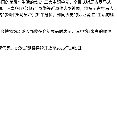
国的荣耀”“生活的盛宴”三大主题单元，全景式铺展古罗马从
、波塞冬(尼普顿)半身像等近20件大型神像，将揭示古罗马人
的26件罗马皇帝贵族半身像，如同历史的见证者;在“生活的盛
博会博物馆副馆长邹俊在介绍展品时表示，其中约2米高的雕塑
完。此次展览将持续开放至2026年5月5日。