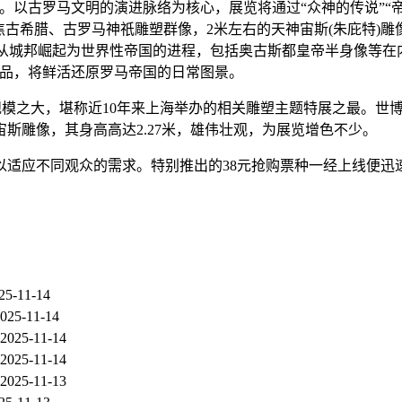
。以古罗马文明的演进脉络为核心，展览将通过“众神的传说”“帝
古希腊、古罗马神祇雕塑群像，2米左右的天神宙斯(朱庇特)雕像
马从城邦崛起为世界性帝国的进程，包括奥古斯都皇帝半身像等在内
展品，将鲜活还原罗马帝国的日常图景。
其规模之大，堪称近10年来上海举办的相关雕塑主题特展之最。世
斯雕像，其身高高达2.27米，雄伟壮观，为展览增色不少。
适应不同观众的需求。特别推出的38元抢购票种一经上线便迅速售
25-11-14
025-11-14
2025-11-14
2025-11-14
2025-11-13