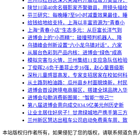
兰州市红古区深入夹滩村开展垃圾分类宣传，
陕甘川渝40余名摄影家齐聚徽县，用镜头描绘
芬兰研究：每晚睡7至9小时减重效果最佳，睡
给钱给地给支持，上海以丰富资源为“青春小
上海“青春小店”生态多元：从巨富长洋气到
进博会上的“小而精”：碰撞预判机器人、降
乌镇峰会创新设置“六小龙乌镇对话”，六家
从展台色彩到产品内核：进博会“绿色”成高
模拟灾害与火情，兰州集结11支应急队伍检验
丁俊晖2-6负于墨菲止步16强，赵心童晋级斯
深秋儿童感冒高发，专家支招居家在校如何科
从土路到柏油路：瓜州县乡村面貌焕新，村民
进博会首设跨境电商展区，搭建全球品牌入华
进博会勾勒消费新图景：“智能”“悦己”“
第八届进博会意向成交834.9亿美元创历史新
让业主居住好房子！甘肃绿城地产携手第三方
兰州新区慧达出租车公司启动免费乘车周，致
本站版权归作者所有，如果侵犯了您的版权，请联系频道负责人（1