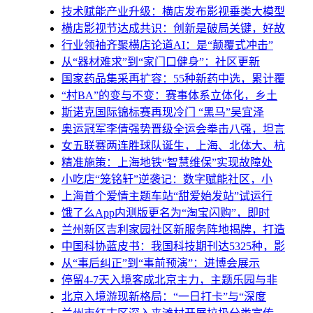
技术赋能产业升级：横店发布影视垂类大模型
横店影视节达成共识：创新是破局关键，好故
行业领袖齐聚横店论道AI：是“颠覆式冲击”
从“器材难求”到“家门口健身”：社区更新
国家药品集采再扩容：55种新药中选，累计覆
“村BA”的变与不变：赛事体系立体化，乡土
斯诺克国际锦标赛再现冷门 “黑马”吴宜泽
奥运冠军李倩强势晋级全运会拳击八强，坦言
女五联赛两连胜球队诞生，上海、北体大、杭
精准施策：上海地铁“智慧维保”实现故障处
小吃店“笼铭轩”逆袭记：数字赋能社区，小
上海首个爱情主题车站“甜爱始发站”试运行
饿了么App内测版更名为“淘宝闪购”，即时
兰州新区吉利家园社区新服务阵地揭牌，打造
中国科协蓝皮书：我国科技期刊达5325种，影
从“事后纠正”到“事前预演”：进博会展示
停留4-7天入境客成北京主力，主题乐园与非
北京入境游现新格局：“一日打卡”与“深度