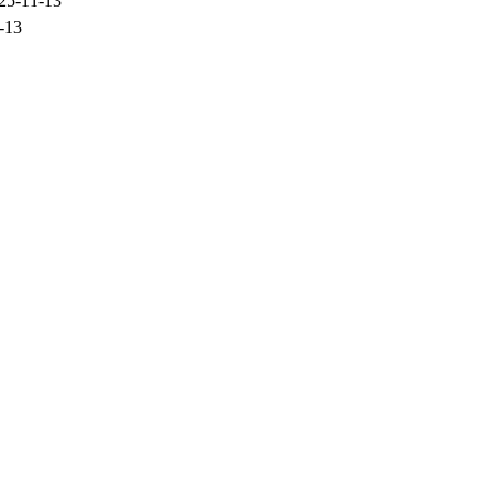
25-11-13
-13