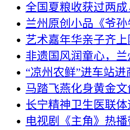
全国夏粮收获过两成
兰州原创小品《爷孙
艺术嘉年华亲子齐上
非遗国风润童心，兰
“凉州农鲜”进车站
马踏飞燕化身黄金文
长宁精神卫生医联体迈
电视剧《主角》热播