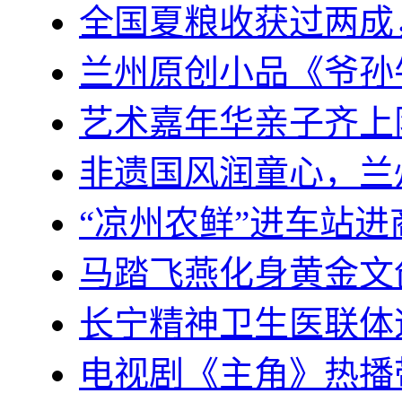
全国夏粮收获过两成
兰州原创小品《爷孙
艺术嘉年华亲子齐上
非遗国风润童心，兰
“凉州农鲜”进车站
马踏飞燕化身黄金文
长宁精神卫生医联体迈
电视剧《主角》热播