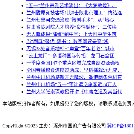
“五一”兰州高雅艺术演出：《大梦敦煌》、
兰州陇原竞技客场1比0击败北京理工：终结连
兰州七里河交通治理“微创手术”：从“堵心
甘肃省陇剧院人才培养“良性循环”：三位梅
无人艇成果“降维”到中学：上大附中学生可
当“刷屏”替代“翻书”：数字阅读是变“浅
无锡38处音乐地标+“声堂”百年老宅：城市
“云上龙门”+多语种国际传播：龙门石窟团
一季度全国147个重点区域完成自然资源确权
全国春播粮食进度过两成：早稻播栽近九成，
兰州中川机场将新开吉隆坡、香港两条包机直
兰州中川机场“五一”预计运送旅客近24万人
兰州大学张崇琛教授开讲《中庸之道及其当代
本站版权归作者所有，如果侵犯了您的版权，请联系频道负责人（1
CopyRight ©2023 主办：涿州市国谕广告有限公司
冀ICP备1801