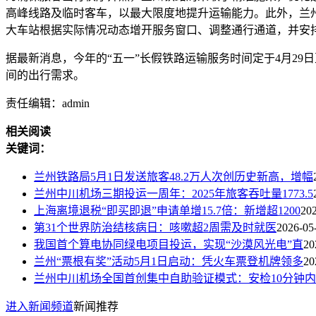
高峰线路及临时客车，以最大限度地提升运输能力。此外，兰
大车站根据实际情况动态增开服务窗口、调整通行通道，并安
据最新消息，今年的“五一”长假铁路运输服务时间定于4月2
间的出行需求。
责任编辑：admin
相关阅读
关键词：
兰州铁路局5月1日发送旅客48.2万人次创历史新高，增幅
兰州中川机场三期投运一周年：2025年旅客吞吐量1773.5
上海离境退税“即买即退”申请单增15.7倍：新增超1200
20
第31个世界防治结核病日：咳嗽超2周需及时就医
2026-05
我国首个算电协同绿电项目投运，实现“沙漠风光电”直
20
兰州“票根有奖”活动5月1日启动：凭火车票登机牌领多
20
兰州中川机场全国首创集中自助验证模式：安检10分钟内
进入新闻频道
新闻推荐