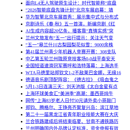
面向L4无人驾驶原生设计：时代智能称“底盘
“2026智能底盘先锋计划”北京车展启幕：填
华为智擎北京车展首秀：展示集中式与分布式
京剧诗乐《春·秋》五一首演，新编京剧《红
AI生成内容超20亿条，播客靠“真情实感”突
兰州文旅发布“五一”出行提示：关注天气变
“五一”皋兰什川古梨园梨花似雪：9000余株
第41届兰州青少年机器人竞赛开赛：308支队
中乙第五轮兰州陇原竞技客场0-0战平泰安天
全国短道速滑冠军赛呼和浩特落幕：上海选手
WTA马德里站郑钦文1-2不敌莱巴金娜，无缘16
德语音乐剧顶配阵容：《德古拉》《吸血鬼之
5月1-3日连演三天：刘天池版《太白金星有点
上海环球美食汇“美洲季”高潮：墨西哥炖牛
网传“上海83岁老人日付50元请外卖小哥敲门
郑钧、腾格尔、王铮亮齐聚复兴岛：滨江草地
第二十一届黑龙江省青年职业技能大赛在大庆
兰合铁路建成后将结束临夏、甘南不通铁路历
兰州明确国内外品牌认定标准，资金申报有效