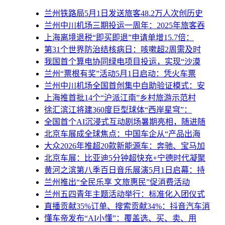
兰州铁路局5月1日发送旅客48.2万人次创历史
兰州中川机场三期投运一周年：2025年旅客吞
上海离境退税“即买即退”申请单增15.7倍：
第31个世界防治结核病日：咳嗽超2周需及时
我国首个算电协同绿电项目投运，实现“沙漠
兰州“票根有奖”活动5月1日启动：凭火车票
兰州中川机场全国首创集中自助验证模式：安
上海推首批14个“沪派江南”乡村旅游示范村
徐汇滨江将建360度巨型球体“西岸星穹”：
全国首个AI沉浸式互动剧场暑期亮相，随进随
北京车展成全球焦点：中国车企从“产品出海
大众2026年推超20款新能源车：奔驰、宝马加
北京车展：比亚迪5分钟超快充+宁德时代凝聚
黄河之滨第八季百日音乐展演5月1日启幕：持
兰州推出“全民乐享 文旅惠民”促消费活动
兰州五四青年主题活动举行：标准化入团仪式
直播贡献35%订单、搜索贡献34%：抖音汽车消
懂车帝发布“AI小懂”：覆盖选、买、卖、用