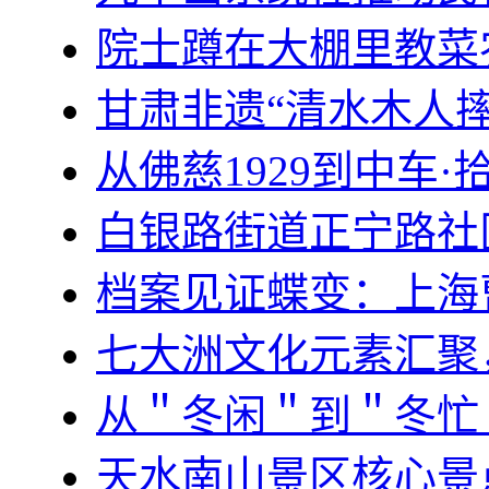
院士蹲在大棚里教菜
甘肃非遗“清水木人
从佛慈1929到中车
白银路街道正宁路社
档案见证蝶变：上海
七大洲文化元素汇聚
从＂冬闲＂到＂冬忙
天水南山景区核心景