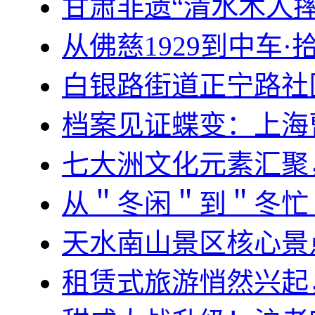
甘肃非遗“清水木人
从佛慈1929到中车
白银路街道正宁路社
档案见证蝶变：上海
七大洲文化元素汇聚
从＂冬闲＂到＂冬忙
天水南山景区核心景
租赁式旅游悄然兴起