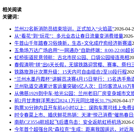
相关阅读
关键词：
兰州22名新消防员结束培训，正式加入“火焰蓝”
2026-04-
从“看花”到“玩花”：多元业态让春日流量变消费增量
2026
牛首山千年踏春习俗焕新，生态+文化成疗愈经济新赛道
五角场万达广场启用“一网通办”自助终端：8:00-22:00超
虹桥街道民意领航：古北市民公园、口袋公园接连亮相
20
春假清明“拼”出6天长假，无锡铁路迎赏樱、赛事、祭扫
铁路旅游计次票升级：15天内可自由组合2至10段行程
202
“兰州水墨丹霞杯”讲解员决赛4月15日举行：15名选手角
兰州轨道交通累计客运量突破6亿人次：日均客流从16万攀
从佛慈1929到中车·拾光公园：兰州老旧厂房变身城市文
前2月甘肃鲜洋葱出口824.1万元同比增长31.7%
2026-04-17
购票30分钟内且开车前4小时以上：误购车票可线上免费
时令春菜上市、婚庆鲜花热销：天津“悦己消费”催热春日
南航CZ3554航班起飞后遭鸟击：安全返航虹桥机场
2026-
今年首个超强台风“森拉克”生成：距离我国遥远，对近海