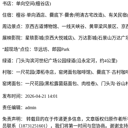
书店：单向空间(檀谷店)
住宿：檀谷·单向酒店、爨底下·爨舍(明清古宅改造)、有关民宿
周边景点：京西古道博物馆、一线天峡谷、黄草梁风景区、京
展映影院：星轶影城(京西大悦城店)、万达影城(石景山万达广场
“超现场”点位：华远坊、郎园Park
绿道：门头沟滨河世纪广场公园绿道(沿永定河，约4公里)
村咖：一尺花园(潭柘寺店，窑烤面包咖啡馆)、爨底下·古村咖啡
窑烤面包：一尺花园(黑松露菌菇面包、肉桂卷)、门头沟·谷山村
发布时间：2026-04-21 14:01
责任编辑：admin
免责声明： 转载目的在于传递更多信息，文章版权归原作者所
员联系（18731251601），我们将第一时间与您协商。谢谢支