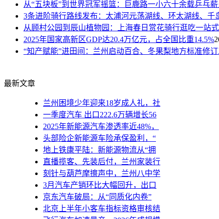
从“五块板”到世界冠军摇篮：巨鹿路一小六十余载乒乓薪
3条进阶骑行路线发布：太浦河元荡湖线、环太湖线、千
从顾村公园到辰山植物园：上海春日赏花骑行逛吃一站式
2025年国家高新区GDP达20.4万亿元，占全国比重14.5%
2
“知产赋能”进田间：兰州启动百合、冬果梨地方标准修订
最新文章
兰州困境少年迎来18岁成人礼，社
一季度汽车 出口222.6万辆增长56
2025年新能源汽车渗透率近48%，
头部险企新能源车险承保盈利，“
地上铁康平陆：新能源物流从“拥
直播揽客、先装后付，兰州家装行
刻针与葫芦摩擦声中，兰州八中学
3月汽车产销环比大幅回升，出口
京东汽车破局：从“同质化内卷”
北京上半年小客车指标资格审核结