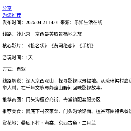
分享
为您推荐
发布时间：2026-04-21 14:01
来源：乐知生活在线
线路：妙北京－京西最美取景福地之旅
核心影片：《投名状》《黄河绝恋》《手机》
游玩时间：1天
方式：自驾
线路解说：深入京西深山，探寻影视取景福地。从琉璃渠村启程
举人村，在千年文脉与静谧山野间回味影视故事。
推荐商圈：门头沟檀谷商街、斋堂镇配套服务区
推荐美食：爨底下村农家菜、门头沟饸饹面、檀谷商圈特色餐
赏花地：爨底下村・海棠、京西古道・二月兰