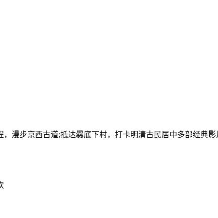
，漫步京西古道;抵达爨底下村，打卡明清古民居中多部经典影
饮