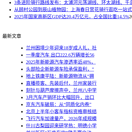
3条进阶骑行路线发布：太浦河元荡湖线、环太湖线、千
从顾村公园到辰山植物园：上海春日赏花骑行逛吃一站式
2025年国家高新区GDP达20.4万亿元，占全国比重14.5%
2
最新文章
兰州困境少年迎来18岁成人礼，社
一季度汽车 出口222.6万辆增长56
2025年新能源汽车渗透率近48%，
头部险企新能源车险承保盈利，“
地上铁康平陆：新能源物流从“拥
直播揽客、先装后付，兰州家装行
刻针与葫芦摩擦声中，兰州八中学
3月汽车产销环比大幅回升，出口
京东汽车破局：从“同质化内卷”
北京上半年小客车指标资格审核结
飞行汽车加速量产，2026年成规模
什川古梨园迎来研学热：明德小学