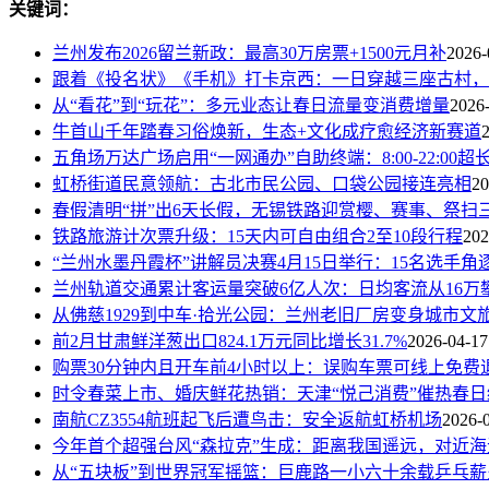
关键词：
兰州发布2026留兰新政：最高30万房票+1500元月补
2026-
跟着《投名状》《手机》打卡京西：一日穿越三座古村，
从“看花”到“玩花”：多元业态让春日流量变消费增量
2026
牛首山千年踏春习俗焕新，生态+文化成疗愈经济新赛道
五角场万达广场启用“一网通办”自助终端：8:00-22:00超
虹桥街道民意领航：古北市民公园、口袋公园接连亮相
20
春假清明“拼”出6天长假，无锡铁路迎赏樱、赛事、祭扫
铁路旅游计次票升级：15天内可自由组合2至10段行程
202
“兰州水墨丹霞杯”讲解员决赛4月15日举行：15名选手角
兰州轨道交通累计客运量突破6亿人次：日均客流从16万攀
从佛慈1929到中车·拾光公园：兰州老旧厂房变身城市文
前2月甘肃鲜洋葱出口824.1万元同比增长31.7%
2026-04-17
购票30分钟内且开车前4小时以上：误购车票可线上免费
时令春菜上市、婚庆鲜花热销：天津“悦己消费”催热春日
南航CZ3554航班起飞后遭鸟击：安全返航虹桥机场
2026-
今年首个超强台风“森拉克”生成：距离我国遥远，对近海
从“五块板”到世界冠军摇篮：巨鹿路一小六十余载乒乓薪