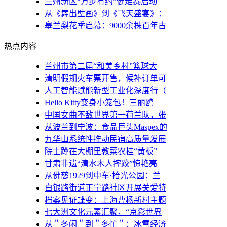
兰州新区“万步有约”健走赛启动
从《舞出壁画》到《飞天盛宴》：
皋兰梨花季启幕：9000余株百年古
热点内容
兰州市第二届“和美乡村”篮球大
清明假期火车票开售，候补订单可
人工智能赋能新型工业化深度行（
Hello Kitty变身小笼包！三丽鸥
中国女曲不敌世界第一荷兰队，张
从波兰到宁波：食品巨头Maspex的
九华山系统性推动民宿高质量发展
院士蹲在大棚里教菜农挂“黄板”
甘肃非遗“清水木人摔跤”惊艳亮
从佛慈1929到中车·拾光公园：兰
白银路街道正宁路社区开展关爱特
档案见证蝶变：上海曹杨新村主题
七大洲文化元素汇聚，“京彩世界
从＂冬闲＂到＂冬忙＂：冰雪经济